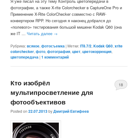
Я уже писал на эту тему Контроль цветопередачи в
фотографии, а также X-rite Colorchecker в CaptureOne Pro и
Применение X-Rite ColorChecker совместно с RAW-
конвертером RPP. Но сегодня я наконец добрался до
«полевого» тестирования большой мишени Kodak Q60 (она
же IT …
Читать далее
→
Рубрика:
всякое
,
фотосъемка
|
Метки:
IT8.7/2
,
Kodak Q60
,
xrite
colorchecker
,
фото
,
фотография
,
цвет
,
цветокоррекция
,
цветопередача
|
1
комментарий
Кто изобрёл
18
мультипросветление для
фотообъективов
Posted on
22.07.2013
by
Дмитрий Евтифеев