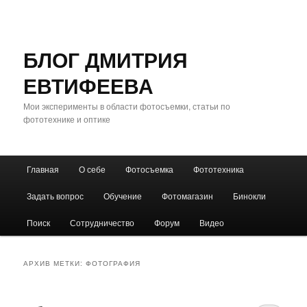
БЛОГ ДМИТРИЯ
ЕВТИФЕЕВА
Мои эксперименты в области фотосъемки, статьи по
фототехнике и оптике
Главное
Главная
О себе
Фотосъемка
Фототехника
Перейти
Перейти
меню
Задать вопрос
Обучение
Фотомагазин
Бинокли
к
к
Поиск
Сотрудничество
Форум
Видео
основному
дополнительному
содержимому
содержимому
АРХИВ МЕТКИ:
ФОТОГРАФИЯ