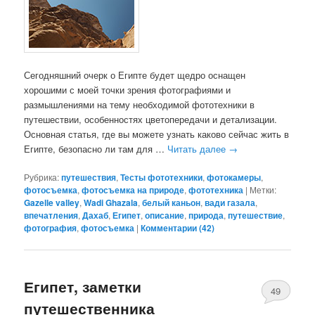
Сегодняшний очерк о Египте будет щедро оснащен
хорошими с моей точки зрения фотографиями и
размышлениями на тему необходимой фототехники в
путешествии, особенностях цветопередачи и детализации.
Основная статья, где вы можете узнать каково сейчас жить в
Египте, безопасно ли там для …
Читать далее
→
Рубрика:
путешествия
,
Тесты фототехники
,
фотокамеры
,
фотосъемка
,
фотосъемка на природе
,
фототехника
|
Метки:
Gazelle valley
,
Wadi Ghazala
,
белый каньон
,
вади газала
,
впечатления
,
Дахаб
,
Египет
,
описание
,
природа
,
путешествие
,
фотография
,
фотосъемка
|
Комментарии (
42
)
Египет, заметки
49
путешественника