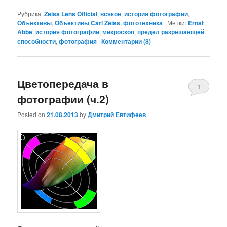
Рубрика:
Zeiss Lens Official
,
всякое
,
история фотографии
,
Объективы
,
Объективы Carl Zeiss
,
фототехника
|
Метки:
Ernst
Abbe
,
история фотографии
,
микроскоп
,
предел разрешающей
способности
,
фотография
|
Комментарии (
8
)
Цветопередача в
1
фотографии (ч.2)
Posted on
21.08.2013
by
Дмитрий Евтифеев