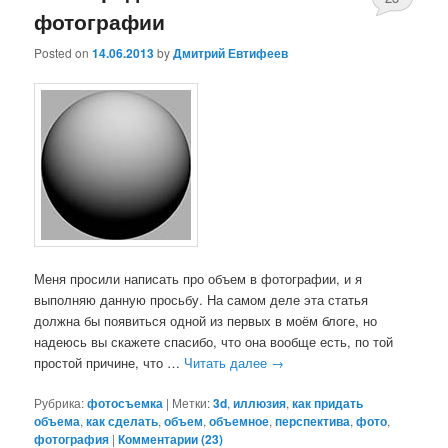
фотографии
Posted on
14.06.2013
by
Дмитрий Евтифеев
Меня просили написать про объем в фотографии, и я
выполняю данную просьбу. На самом деле эта статья
должна бы появиться одной из первых в моём блоге, но
надеюсь вы скажете спасибо, что она вообще есть, по той
простой причине, что …
Читать далее
→
Рубрика:
фотосъемка
|
Метки:
3d
,
иллюзия
,
как придать
объема
,
как сделать
,
объем
,
объемное
,
перспектива
,
фото
,
фотография
|
Комментарии (
23
)