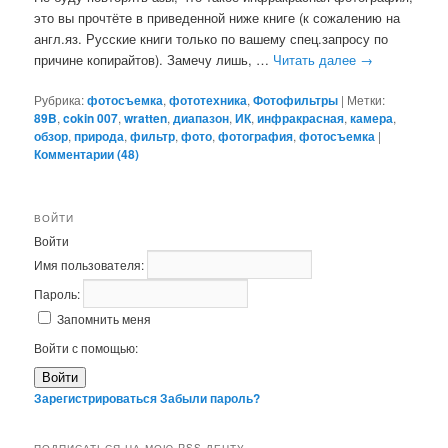
это вы прочтёте в приведенной ниже книге (к сожалению на
англ.яз. Русские книги только по вашему спец.запросу по
причине копирайтов). Замечу лишь, …
Читать далее
→
Рубрика:
фотосъемка
,
фототехника
,
Фотофильтры
|
Метки:
89B
,
cokin 007
,
wratten
,
диапазон
,
ИК
,
инфракрасная
,
камера
,
обзор
,
природа
,
фильтр
,
фото
,
фотография
,
фотосъемка
|
Комментарии (
48
)
ВОЙТИ
Войти
Имя пользователя:
Пароль:
Запомнить меня
Войти с помощью:
Войти
Зарегистрироваться
Забыли пароль?
ПОДПИСАТЬСЯ НА МОЮ RSS-ЛЕНТУ