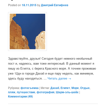
Posted on
18.11.2015
by
Дмитрий Евтифеев
Здравствуйте, друзья! Сегодня будет немного необычный
пост и, надеюсь, вам тоже интересный. В данный момент я
пишу из Египта, с берега Красного моря. А точнее проживаю
уже 12дн в городе Дахаб и еще пару недель, как минимум,
здесь буду находиться. …
Читать далее
→
Рубрика:
фотосъемка
|
Метки:
Дахаб
,
Египет
,
Море
,
Отдых
,
пляж
,
путешествие
,
фотография
,
Шарм-эль-шейх
|
Комментарии (
49
)