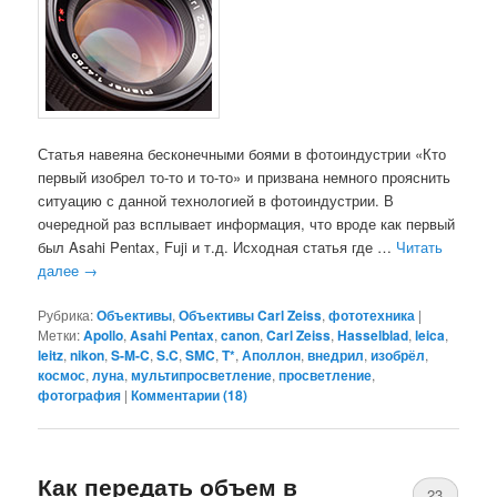
Статья навеяна бесконечными боями в фотоиндустрии «Кто
первый изобрел то-то и то-то» и призвана немного прояснить
ситуацию с данной технологией в фотоиндустрии. В
очередной раз всплывает информация, что вроде как первый
был Asahi Pentax, Fuji и т.д. Исходная статья где …
Читать
далее
→
Рубрика:
Объективы
,
Объективы Carl Zeiss
,
фототехника
|
Метки:
Apollo
,
Asahi Pentax
,
canon
,
Carl Zeiss
,
Hasselblad
,
leica
,
leitz
,
nikon
,
S-M-C
,
S.C
,
SMC
,
T*
,
Аполлон
,
внедрил
,
изобрёл
,
космос
,
луна
,
мультипросветление
,
просветление
,
фотография
|
Комментарии (
18
)
Как передать объем в
23