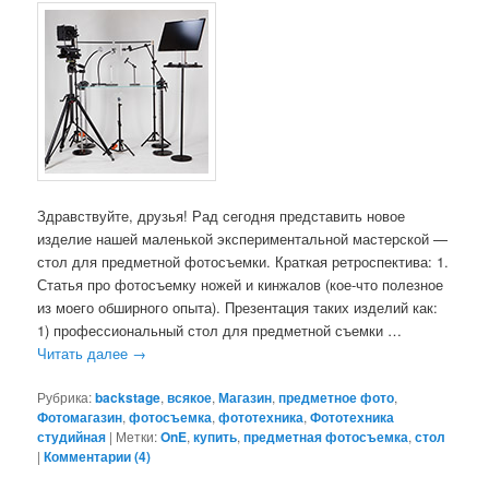
Здравствуйте, друзья! Рад сегодня представить новое
изделие нашей маленькой экспериментальной мастерской —
стол для предметной фотосъемки. Краткая ретроспектива: 1.
Статья про фотосъемку ножей и кинжалов (кое-что полезное
из моего обширного опыта). Презентация таких изделий как:
1) профессиональный стол для предметной съемки …
Читать далее
→
Рубрика:
backstage
,
всякое
,
Магазин
,
предметное фото
,
Фотомагазин
,
фотосъемка
,
фототехника
,
Фототехника
студийная
|
Метки:
OnE
,
купить
,
предметная фотосъемка
,
стол
|
Комментарии (
4
)