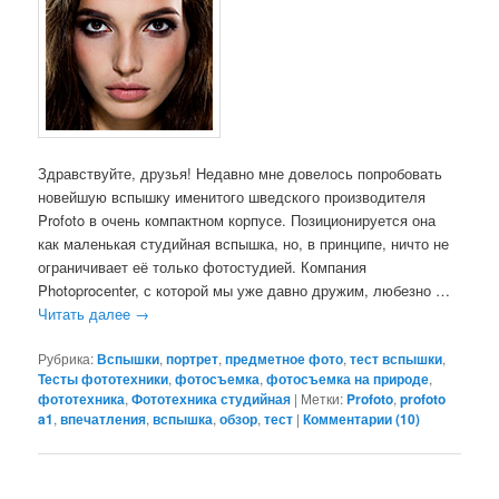
Здравствуйте, друзья! Недавно мне довелось попробовать
новейшую вспышку именитого шведского производителя
Profoto в очень компактном корпусе. Позиционируется она
как маленькая студийная вспышка, но, в принципе, ничто не
ограничивает её только фотостудией. Компания
Photoprocenter, с которой мы уже давно дружим, любезно …
Читать далее
→
Рубрика:
Вспышки
,
портрет
,
предметное фото
,
тест вспышки
,
Тесты фототехники
,
фотосъемка
,
фотосъемка на природе
,
фототехника
,
Фототехника студийная
|
Метки:
Profoto
,
profoto
a1
,
впечатления
,
вспышка
,
обзор
,
тест
|
Комментарии (
10
)