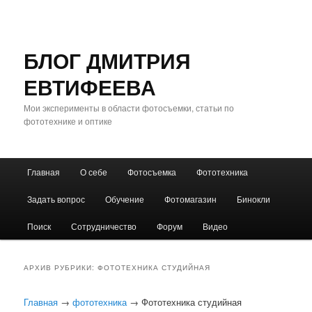
БЛОГ ДМИТРИЯ
ЕВТИФЕЕВА
Мои эксперименты в области фотосъемки, статьи по
фототехнике и оптике
Главное
Главная
О себе
Фотосъемка
Фототехника
Перейти
Перейти
меню
Задать вопрос
Обучение
Фотомагазин
Бинокли
к
к
Поиск
Сотрудничество
Форум
Видео
основному
дополнительному
содержимому
содержимому
АРХИВ РУБРИКИ:
ФОТОТЕХНИКА СТУДИЙНАЯ
Главная
→
фототехника
→ Фототехника студийная