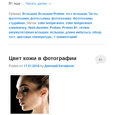
B1 еще …
Читать далее
→
Рубрика:
Вспышки
,
Вспышки Profoto
,
тест вспышки
,
Тесты
фототехники
,
фотосъемка
,
фототехника
,
Фототехника
студийная
|
Метки:
color temperature
,
color temperature
consistency
,
flash duration
,
Profoto
,
Profoto B1
,
review
,
аккумуляторная вспышка
,
вспышка
,
длина импульса
,
обзор
,
тест
,
цветовая температура
|
1
комментарий
Цвет кожи в фотографии
61
Posted on
17.01.2018
by
Дмитрий Евтифеев