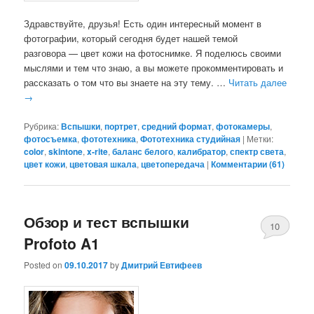
Здравствуйте, друзья! Есть один интересный момент в
фотографии, который сегодня будет нашей темой
разговора — цвет кожи на фотоснимке. Я поделюсь своими
мыслями и тем что знаю, а вы можете прокомментировать и
рассказать о том что вы знаете на эту тему. …
Читать далее
→
Рубрика:
Вспышки
,
портрет
,
средний формат
,
фотокамеры
,
фотосъемка
,
фототехника
,
Фототехника студийная
|
Метки:
color
,
skintone
,
x-rite
,
баланс белого
,
калибратор
,
спектр света
,
цвет кожи
,
цветовая шкала
,
цветопередача
|
Комментарии (
61
)
Обзор и тест вспышки
10
Profoto A1
Posted on
09.10.2017
by
Дмитрий Евтифеев