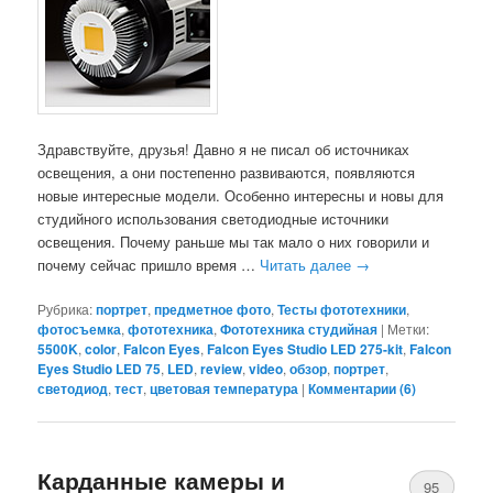
Здравствуйте, друзья! Давно я не писал об источниках
освещения, а они постепенно развиваются, появляются
новые интересные модели. Особенно интересны и новы для
студийного использования светодиодные источники
освещения. Почему раньше мы так мало о них говорили и
почему сейчас пришло время …
Читать далее
→
Рубрика:
портрет
,
предметное фото
,
Тесты фототехники
,
фотосъемка
,
фототехника
,
Фототехника студийная
|
Метки:
5500K
,
color
,
Falcon Eyes
,
Falcon Eyes Studio LED 275-kit
,
Falcon
Eyes Studio LED 75
,
LED
,
review
,
video
,
обзор
,
портрет
,
светодиод
,
тест
,
цветовая температура
|
Комментарии (
6
)
Карданные камеры и
95