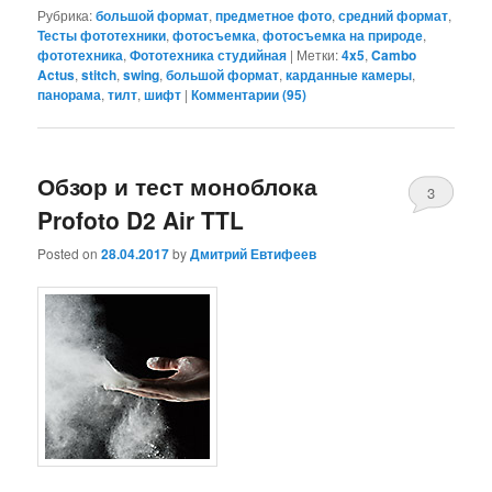
Рубрика:
большой формат
,
предметное фото
,
средний формат
,
Тесты фототехники
,
фотосъемка
,
фотосъемка на природе
,
фототехника
,
Фототехника студийная
|
Метки:
4x5
,
Cambo
Actus
,
stitch
,
swing
,
большой формат
,
карданные камеры
,
панорама
,
тилт
,
шифт
|
Комментарии (
95
)
Обзор и тест моноблока
3
Profoto D2 Air TTL
Posted on
28.04.2017
by
Дмитрий Евтифеев