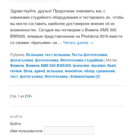
Здравствуйте, друзья! Продолжаю знакомить вас с
новинками студийного оборудования и тестировать их, чтобы
вы могли составить наиболее достоверное мнение об их
возможностях. Сегодня мы поговорим о Bowens XMS 500
BW5300, впервые представленном на Photokina 2016 вместе
со своими «братьями» на …
Читать далее
→
Рубрика:
Вспышки
,
тест вспышки
,
Тесты фототехники
,
фотосъемка
,
фототехника
,
Фототехника студийная
|
Метки:
Bowens
,
Bowens XMS 500 BW5300
,
broncolor
,
duration
,
flash
,
review
,
Siros
,
speed
,
вспышка
,
моноблок
,
обзор
,
сравнение
,
тест
,
фотосъемка
,
Фототехника
|
Комментарии (
2
)
Навигация
2
»
Стр. 1 из 2
1
по
записям
ВОЙТИ
Войти
Имя пользователя: