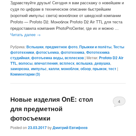
Здравствуйте друзья! Сегодня я вам расскажу о новейшем и
судя по цифрам в техническом описании быстрейшем
(короткий импульс света) моноблоке от шведской компании
Profoto — Profoto D2. Моноблок Profoto D2 Air TTL для теста
предоставила компания PhotoProCenter, где их и можно …
Читать далее
→
Рубрика:
Вспышки
,
предметное фото
,
Прыжки и полёты
,
Тесты
фототехники
,
фотосъемка
,
фототехника
,
Фототехника
студийная
,
фотоъемка воды, всплесков
|
Метки:
Profoto D2 Air
TTL
,
волосы
,
впечатления
,
всплеск
,
вспышка
,
девушка
,
заморозка
,
импульс
,
капли
,
моноблок
,
обзор
,
прыжок
,
тест
|
Комментарии (
3
)
Новые изделия OnE: стол
4
для предметной
фотосъемки
Posted on
23.03.2017
by
Дмитрий Евтифеев