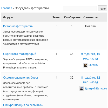
Главная
›
Обсуждаем фотографию
Форум
Темы
Сообщения
Свежесть
Историю фотографии
0
0
Нет тем
Здесь обсуждаем исторические
события в фотографии, развитие
разных фотографических брендов и
технологий в фотоиндустрии
Обработка фотографий
4
45
9 года/лет, 10
мес. назад
Здесь обсуждаем RAW-конвертеры,
программы обработки типа Adobe
Евгений
Photoshop, плагины и проч.
Осветительные приборы
4
32
8 года/лет, 12
мес. назад
Здесь обсуждаем все
осветительные приборы. "Полевые"
Дмитрий Евтифее
(светодиодные панели, фонари),
студийные (моноблоки, генераторы,
прожекторы)
Синхронизация со вспышкой