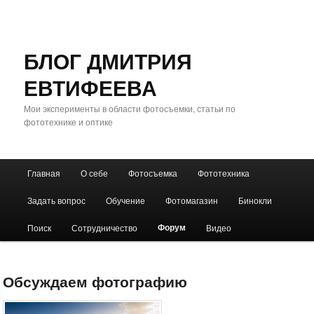
БЛОГ ДМИТРИЯ
ЕВТИФЕЕВА
Мои эксперименты в области фотосъемки, статьи по
фототехнике и оптике
Главное
Главная
О себе
Фотосъемка
Фототехника
Перейти
Перейти
меню
Задать вопрос
Обучение
Фотомагазин
Бинокли
к
к
Форум
Поиск
Сотрудничество
Видео
основному
дополнительному
содержимому
содержимому
Обсуждаем фотографию