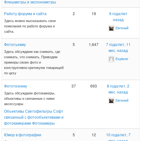
Флешметры и экспонометры
Работу форума и сайта
2
19
9 года/лет
назад
Здесь можно высказывать свои
пожелания по работе форума и
Евгений
сайта.
Фотосъемку
5
1,647
7 года/лет, 11
мес. назад
Здесь обсуждаем как снимать, где
снимать, что снимать. Приводим
Explorer
примеры своих фото и
конструктивно критикуем товарищей
по цеху
Фототехнику
37
693
8 года/лет, 2
мес. назад
Здесь обсуждаем фотокамеры,
объективы и связанные с ними
Евгений
аксессуары
Объективы
Светофильтры
Софт
связанный с фотообъективами и
фотокамерами
Фотокамеры
Юмор в фотографии
5
12
10 года/лет, 7
мес. назад