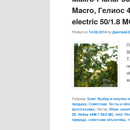
Macro, Гелиос 
electric 50/1.8 
Posted on
14.09.2014
by
Дмитрий 
П
5
Т
г
о
ж
Рубрика:
Боке
,
Выбор и покупка 
продажу
,
Советские
,
Тесты и об
фототехника
|
Метки:
50мм
,
cano
ZE
,
Helios 44M-7 58/2 MC
,
m42
,
Pen
природа
,
советские объективы
,
т