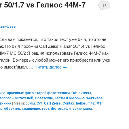
r 50/1.7 vs Гелиос 44М-7
13
Евтифеев
сли вам покажется, что такой тест уже был, то это не
ак. Но был похожий Carl Zeiss Planar 50/1.4 vs Гелиос
4М-7 МС 58/2 Я решил использовать Гелиос 44М-7 как
талон. Во-первых любой может его приобрести или уже
го имеет/имел. …
Читать далее
→
ива
,
красивые фото старой фототехники
,
Объективы
,
 вопросы читателей
,
Советские
,
Тесты и обзоры объективов
ехника
|
Метки:
50мм
,
C/Y
,
Carl Zeiss
,
Contax
,
helios
,
m42
,
MTF
,
ор
,
объектив
,
сравнение
,
тест
,
фотографическая мира
,