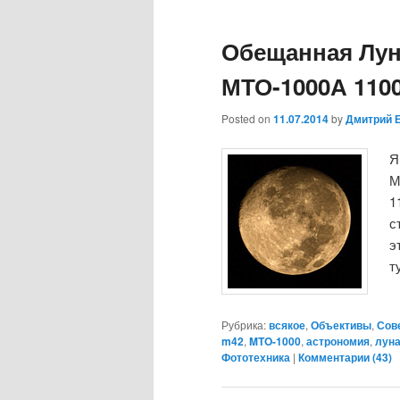
Обещанная Лун
МТО-1000А 1100
Posted on
11.07.2014
by
Дмитрий 
Я
М
1
с
э
т
Рубрика:
всякое
,
Объективы
,
Сов
m42
,
MTO-1000
,
астрономия
,
лун
Фототехника
|
Комментарии (
43
)