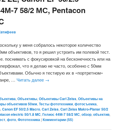
44М-7 58/2 МС, Pentacon
MC
Евтифеев
оскольку у меня собралось некоторое количество
0мм объективов, то я решил устроить им полевой тест.
.е. поснимать с фокусировкой на бесконечность или на
иперфокал, что я делаю не часто, особенно с 50мм
бъективами. Обычно я тестирую их в «портретном»
анре, …
Читать далее
→
объектива
,
Объективы
,
Объективы Carl Zeiss
,
Объективы на
зоры объективов 50мм
,
Тесты фототехники
,
фотосъемка
,
n
,
Canon EF 50/2.5 Macro
,
Carl Zeiss
,
Carl Zeiss Makro-Planar 50/2
tacon electric 50/1.8 MC
,
Гелиос 44М-7 58/2 МС
,
обзор
,
объектив
,
ест
,
фото
,
Фототехника
|
Комментарии (
55
)