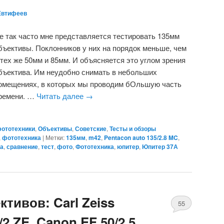
Евтифеев
е так часто мне представляется тестировать 135мм
бъективы. Поклонников у них на порядок меньше, чем
 тех же 50мм и 85мм. И объясняется это углом зрения
бъектива. Им неудобно снимать в небольших
омещениях, в которых мы проводим бОльшую часть
ремени. …
Читать далее
→
фототехники
,
Объективы
,
Советские
,
Тесты и обзоры
,
фототехника
|
Метки:
135мм
,
m42
,
Pentacon auto 135/2.8 MC
,
а
,
сравнение
,
тест
,
фото
,
Фототехника
,
юпитер
,
Юпитер 37А
ктивов: Carl Zeiss
55
/2 ZE, Canon EF 50/2.5