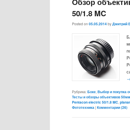
Обзор объектив
50/1.8 MC
Posted on
05.05.2014
by
Дмитрий 
Б
м
п
P
P
с
Рубрика:
Боке
,
Выбор и покупка 
Тесты и обзоры объективов 50м
Pentacon electric 50/1.8 MC
,
plana
Фототехника
|
Комментарии (
26
)