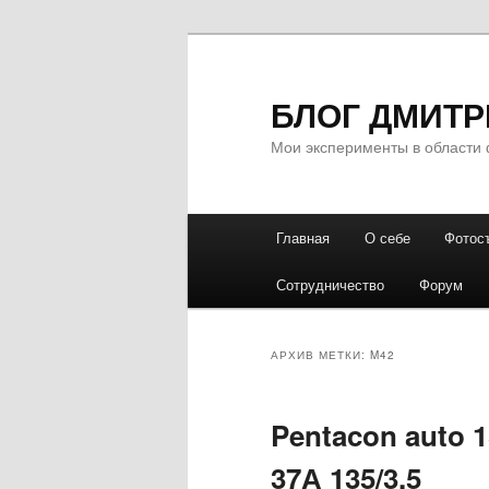
БЛОГ ДМИТР
Мои эксперименты в области 
Главное
Главная
О себе
Фотос
Перейти
Перейти
меню
Сотрудничество
Форум
к
к
основному
дополнительному
АРХИВ МЕТКИ:
M42
содержимому
содержимому
Pentacon auto 
37А 135/3.5