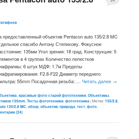
Евтифеев
а предоставленный объектив Pentacon auto 135/2.8 MC
тдельное спасибо Антону Степихову. Фокусное
асстояние: 135мм Угол зрения: 18 град. Конструкция: 5
лементов в 4 группах Количество лепестков
иафрагмы: 6 штук МДФ: 1.7м Пределы
иафрагмирования: F2.8-F22 Диаметр переднего
ильтра: 55mm Посадочная резьба: …
Читать далее
→
объектива
,
красивые фото старой фототехники
,
Объективы
,
ктивов 135mm
,
Тесты фототехники
,
фототехника
|
Метки:
135/2.8
,
uto 135/2.8 MC
,
обзор
,
объектив
,
природа
,
тест
,
фото
,
ентарии (
24
)