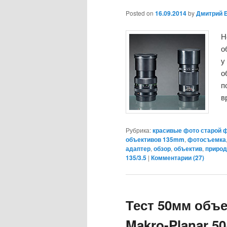
Posted on
16.09.2014
by
Дмитрий 
Н
о
у
о
п
в
Рубрика:
красивые фото старой 
объективов 135mm
,
фотосъемка
адаптер
,
обзор
,
объектив
,
природ
135/3.5
|
Комментарии (
27
)
Тест 50мм объе
Makro-Planar 50