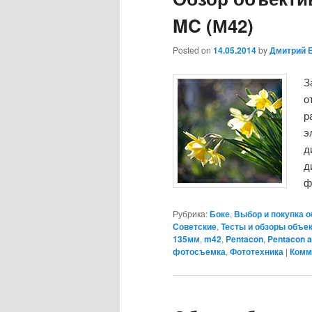
MC (М42)
Posted on
14.05.2014
by
Дмитрий 
З
о
р
э
д
д
ф
Рубрика:
Боке
,
Выбор и покупка 
Советские
,
Тесты и обзоры объе
135мм
,
m42
,
Pentacon
,
Pentacon a
фотосъемка
,
Фототехника
|
Комм