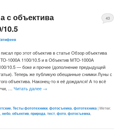
а с объектива
43
/10.5
Евтифеев
 писал про этот объектив в статье Обзор объектива
ТО-1000А 1100/10.5 и в Объектив МТО-1000А
100/10.5 — боке и прочее (дополнение предыдущей
татьи). Теперь же публикую обещанные снимки Луны с
того объектива. Наконец-то я её дождался! А то всё
учи, …
Читать далее
→
етские
,
Тесты фототехники
,
фотосъемка
,
фототехника
|
Метки:
а
,
небо
,
объектив
,
природа
,
тест
,
фото
,
фотосъемка
,