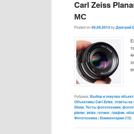
Carl Zeiss Plana
МС
Posted on
06.09.2013
by
Дмитрий 
Е
т
4
э
е
Рубрика:
Выбор и покупка объект
Объективы Carl Zeiss
,
ответы на
50мм
,
Тесты фототехники
,
фотот
planar
,
zeiss
,
гелиос
,
график
,
обз
Фототехника
|
Комментарии (
13
)