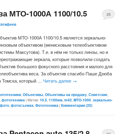
а МТО-1000А 1100/10.5
25
Евтифеев
бъектив МТО-1000А 1100/10.5 является зеркально-
инзовым объективом (менисковым телеобъективом
истемы Максутова). Т.е. в нём не только линзы, но и
ереотражающие зеркала, которые позволили создать
бъектив большого фокусного расстояния и малого для
елеобъектива веса. За объектив спасибо Паше Дзюба
з Томска, который …
Читать далее
→
фототехники
,
Объективы
,
Объективы на продажу
,
Советские
,
,
фототехника
|
Метки:
10.5
,
1100мм
,
m42
,
MTO-1000
,
зеркально-
фото
,
фотосъемка
,
Фототехника
|
Комментарии (
25
)
а Pentacon auto 135/2.8
24