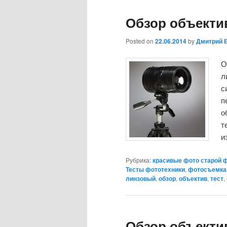
Обзор объектив
Posted on
22.06.2014
by
Дмитрий 
О
л
с
п
о
т
и
Рубрика:
красивые фото старой 
Тесты фототехники
,
фотосъемка
линзовый
,
обзор
,
объектив
,
тест
,
Обзор объектив