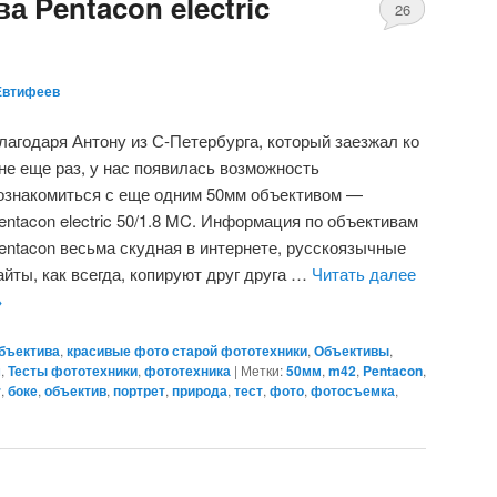
а Pentacon electric
26
Евтифеев
лагодаря Антону из С-Петербурга, который заезжал ко
не еще раз, у нас появилась возможность
ознакомиться с еще одним 50мм объективом —
entacon electric 50/1.8 MC. Информация по объективам
entacon весьма скудная в интернете, русскоязычные
айты, как всегда, копируют друг друга …
Читать далее
→
объектива
,
красивые фото старой фототехники
,
Объективы
,
м
,
Тесты фототехники
,
фототехника
|
Метки:
50мм
,
m42
,
Pentacon
,
r
,
боке
,
объектив
,
портрет
,
природа
,
тест
,
фото
,
фотосъемка
,