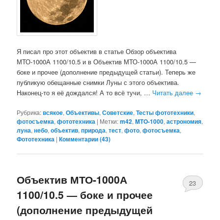
Я писал про этот объектив в статье Обзор объектива
МТО-1000А 1100/10.5 и в Объектив МТО-1000А 1100/10.5 —
боке и прочее (дополнение предыдущей статьи). Теперь же
публикую обещанные снимки Луны с этого объектива.
Наконец-то я её дождался! А то всё тучи, …
Читать далее
→
Рубрика:
всякое
,
Объективы
,
Советские
,
Тесты фототехники
,
фотосъемка
,
фототехника
|
Метки:
m42
,
MTO-1000
,
астрономия
,
луна
,
небо
,
объектив
,
природа
,
тест
,
фото
,
фотосъемка
,
Фототехника
|
Комментарии (
43
)
Объектив МТО-1000А
23
1100/10.5 — боке и прочее
(дополнение предыдущей