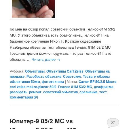
Ко мне на обзор попал советский объектив Гелиос-81M 53/2
MC. У этого объектива есть брат-близнец Гелиос-81Н на
байонетное крепление Nikon F. Краткое содержание
Разбираем объектив Тест объектива Гелиос 81М 53/2 MC
Грешным делом можно подумать, что раз Гелиос-81Н это
объектив …
Читать далее
→
Рубрика:
Объективы
,
Объективы Carl Zeiss
,
Объективы на
продажу
,
Разобрать объектив
,
Советские
,
Тесты и обзоры
объективов 50мм
,
фототехника
|
Метки:
Canon EF 50/2.5 Macro
,
carl zeiss makro-planar 50/2
,
Гелиос 81М 53/2 MC
,
диафрагма
,
разобрать
,
ремонт
,
советский объектив
,
сравнение
,
тест
|
Комментарии (
9
)
Юпитер-9 85/2 MC vs
27