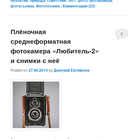
объектив
,
природа
,
советский
,
тест
,
фото
,
фотокамера
,
фотосъемка
,
Фототехника
|
Комментарии (
23
)
Плёночная
2
среднеформатная
фотокамера «Любитель-2»
и снимки с неё
Posted on
27.06.2014
by
Дмитрий Евтифеев