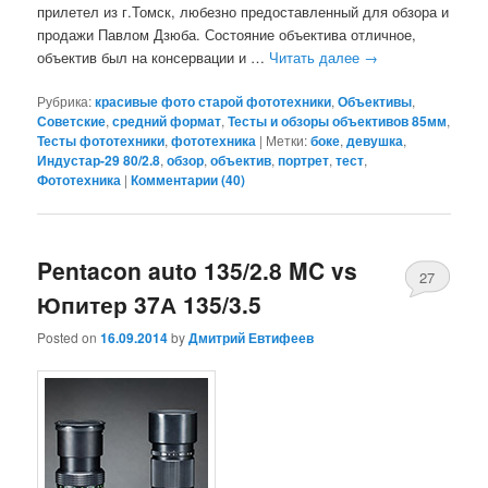
прилетел из г.Томск, любезно предоставленный для обзора и
продажи Павлом Дзюба. Состояние объектива отличное,
объектив был на консервации и …
Читать далее
→
Рубрика:
красивые фото старой фототехники
,
Объективы
,
Советские
,
средний формат
,
Тесты и обзоры объективов 85мм
,
Тесты фототехники
,
фототехника
|
Метки:
боке
,
девушка
,
Индустар-29 80/2.8
,
обзор
,
объектив
,
портрет
,
тест
,
Фототехника
|
Комментарии (
40
)
Pentacon auto 135/2.8 MC vs
27
Юпитер 37А 135/3.5
Posted on
16.09.2014
by
Дмитрий Евтифеев