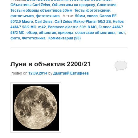
Объективы Carl Zeiss
,
Объективы на продажу
,
Советские
,
Тесты и обзоры объективов 50мм
,
Тесты фототехники
,
фотосъемка
,
фототехника
|
Метки:
50мм
,
canon
,
Canon EF
50/2.5 Macro
,
Carl Zeiss
,
Carl Zeiss Makro-Planar 50/2 ZE
,
Helios
44M-7 58/2 MC
,
m42
,
Pentacon electric 50/1.8 MC
,
Гелиос 44М-7
58/2 МС
,
обзор
,
объектив
,
природа
,
советские объективы
,
тест
,
фото
,
Фототехника
|
Комментарии (
55
)
Луна в объектив 2200/21
Posted on
12.09.2014
by
Дмитрий Евтифеев