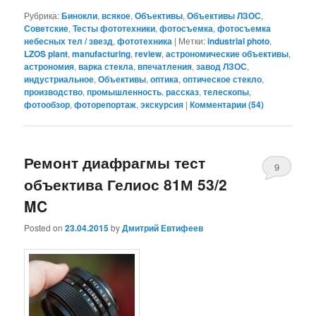
Рубрика:
Бинокли
,
всякое
,
Объективы
,
Объективы ЛЗОС
,
Советские
,
Тесты фототехники
,
фотосъемка
,
фотосъемка
небесных тел / звезд
,
фототехника
|
Метки:
industrial photo
,
LZOS plant
,
manufacturing
,
review
,
астрономические объективы
,
астрономия
,
варка стекла
,
впечатления
,
завод ЛЗОС
,
индустриальное
,
Объективы
,
оптика
,
оптическое стекло
,
производство
,
промышленность
,
рассказ
,
телескопы
,
фотообзор
,
фоторепортаж
,
экскурсия
|
Комментарии (
54
)
Ремонт диафрагмы тест
9
объектива Гелиос 81М 53/2
MC
Posted on
23.04.2015
by
Дмитрий Евтифеев