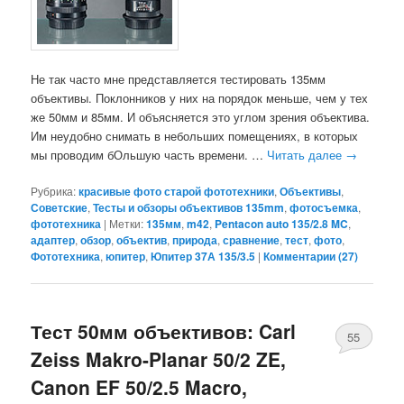
Не так часто мне представляется тестировать 135мм
объективы. Поклонников у них на порядок меньше, чем у тех
же 50мм и 85мм. И объясняется это углом зрения объектива.
Им неудобно снимать в небольших помещениях, в которых
мы проводим бОльшую часть времени. …
Читать далее
→
Рубрика:
красивые фото старой фототехники
,
Объективы
,
Советские
,
Тесты и обзоры объективов 135mm
,
фотосъемка
,
фототехника
|
Метки:
135мм
,
m42
,
Pentacon auto 135/2.8 MC
,
адаптер
,
обзор
,
объектив
,
природа
,
сравнение
,
тест
,
фото
,
Фототехника
,
юпитер
,
Юпитер 37А 135/3.5
|
Комментарии (
27
)
Тест 50мм объективов: Carl
55
Zeiss Makro-Planar 50/2 ZE,
Canon EF 50/2.5 Macro,