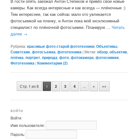
В гости опять заезжал Антон Степихов и привёз свои новые
камеры. Как всегда интересные и как всегда — плёночные :)
Тем интереснее, так как сейчас мало кто увлекается
фотосъемкой на пленку, и Антон пока мой эксклюзивный
специалист по плёночной фотосъемке. Планирую …
Читать
далее
→
Рубрика:
красивые фото старой фототехники
,
Объективы
,
Советские
,
фотосъемка
,
фототехника
|
Метки:
обзор
,
объектив
,
плёнка
,
портрет
,
природа
,
фото
,
фотокамера
,
фотоснимки
,
Фототехника
|
Комментарии (
2
)
Навигация
Стр. 1 из 6
2
3
4
...
»
»»
1
по
записям
ВОЙТИ
Войти
Имя пользователя:
Пароль: