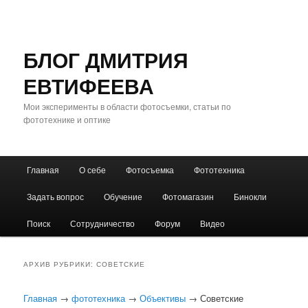
БЛОГ ДМИТРИЯ
ЕВТИФЕЕВА
Мои эксперименты в области фотосъемки, статьи по
фототехнике и оптике
Главное
Главная
О себе
Фотосъемка
Фототехника
Перейти
Перейти
меню
Задать вопрос
Обучение
Фотомагазин
Бинокли
к
к
Поиск
Сотрудничество
Форум
Видео
основному
дополнительному
содержимому
содержимому
АРХИВ РУБРИКИ:
СОВЕТСКИЕ
Главная
→
фототехника
→
Объективы
→ Советские