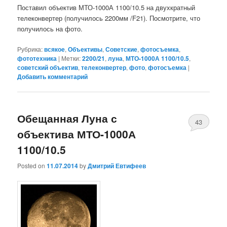
Поставил объектив МТО-1000А 1100/10.5 на двухкратный
телеконвертер (получилось 2200мм /F21). Посмотрите, что
получилось на фото.
Рубрика:
всякое
,
Объективы
,
Советские
,
фотосъемка
,
фототехника
|
Метки:
2200/21
,
луна
,
МТО-1000А 1100/10.5
,
советский объектив
,
телеконвертер
,
фото
,
фотосъемка
|
Добавить комментарий
Обещанная Луна с
43
объектива МТО-1000А
1100/10.5
Posted on
11.07.2014
by
Дмитрий Евтифеев