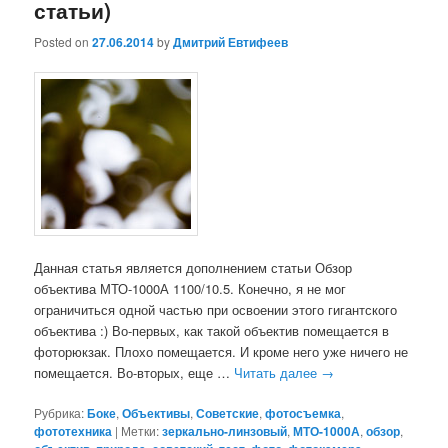
статьи)
Posted on
27.06.2014
by
Дмитрий Евтифеев
Данная статья является дополнением статьи Обзор
объектива МТО-1000А 1100/10.5. Конечно, я не мог
ограничиться одной частью при освоении этого гигантского
объектива :) Во-первых, как такой объектив помещается в
фоторюкзак. Плохо помещается. И кроме него уже ничего не
помещается. Во-вторых, еще …
Читать далее
→
Рубрика:
Боке
,
Объективы
,
Советские
,
фотосъемка
,
фототехника
|
Метки:
зеркально-линзовый
,
МТО-1000А
,
обзор
,