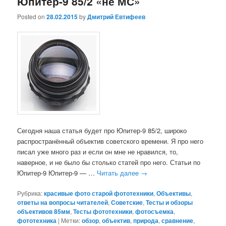
Юпитер-9 85/2 «не МС»
Posted on
28.02.2015
by
Дмитрий Евтифеев
Сегодня наша статья будет про Юпитер-9 85/2, широко
распространённый объектив советского времени. Я про него
писал уже много раз и если он мне не нравился, то,
наверное, и не было бы столько статей про него. Статьи по
Юпитер-9 Юпитер-9 — …
Читать далее
→
Рубрика:
красивые фото старой фототехники
,
Объективы
,
ответы на вопросы читателей
,
Советские
,
Тесты и обзоры
объективов 85мм
,
Тесты фототехники
,
фотосъемка
,
фототехника
|
Метки:
обзор
,
объектив
,
природа
,
сравнение
,