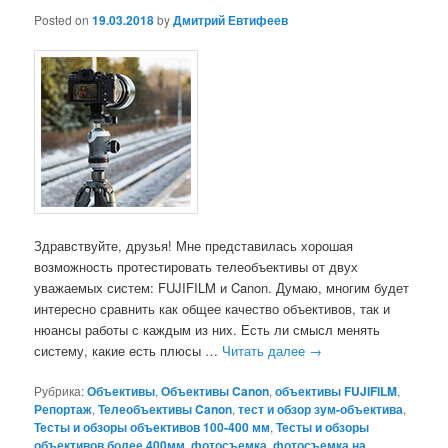
Posted on
19.03.2018
by
Дмитрий Евтифеев
Здравствуйте, друзья! Мне представилась хорошая
возможность протестировать телеобъективы от двух
уважаемых систем: FUJIFILM и Canon. Думаю, многим будет
интересно сравнить как общее качество объективов, так и
нюансы работы с каждым из них. Есть ли смысл менять
систему, какие есть плюсы …
Читать далее
→
Рубрика:
Объективы
,
Объективы Canon
,
объективы FUJIFILM
,
Репортаж
,
Телеобъективы Canon
,
тест и обзор зум-объектива
,
Тесты и обзоры объективов 100-400 мм
,
Тесты и обзоры
объективов более 400мм
,
фотосъемка
,
фотосъемка на