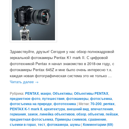
Здравствуйте, друзья! Сегодня у нас обзор полнокадровой
зеркальной фотокамеры Pentax K1 mark II. С цифровой
фототехникой Pentax я начал знакомство в 2018-ом году, с
фотокамеры Pentax 645Z и мне было очень интересно т.к.
каждая новая фотографическая система это не только …
Читать далее
→
Рубрика:
PENTAX
,
макро
,
Объективы
,
Объективы PENTAX
,
предметное фото
,
путешествия
,
фотокамеры
,
фотосъемка
,
фотосъемка на природе
,
фототехника
|
Метки:
70-200
,
pentax
,
PENTAX K-1 mark II
,
архитектура
,
внешний вид
,
впечатления
,
германия
,
замок
,
линейка объективов
,
обзор
,
объектив
,
пейзаж
,
предметная фотосъемка
,
Примеры снимков
,
сравнение
,
съемки в горах
,
тест
,
фотокамера
,
шумы
|
Комментарии (
69
)