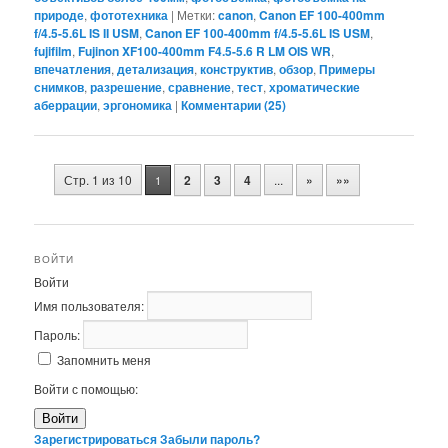
природе
,
фототехника
|
Метки:
canon
,
Canon EF 100-400mm
f/4.5-5.6L IS II USM
,
Canon EF 100-400mm f/4.5-5.6L IS USM
,
fujifilm
,
Fujinon XF100-400mm F4.5-5.6 R LM OIS WR
,
впечатления
,
детализация
,
конструктив
,
обзор
,
Примеры
снимков
,
разрешение
,
сравнение
,
тест
,
хроматические
аберрации
,
эргономика
|
Комментарии (
25
)
Навигация
Стр. 1 из 10
2
3
4
...
»
»»
1
по
записям
ВОЙТИ
Войти
Имя пользователя:
Пароль:
Запомнить меня
Войти с помощью:
Войти
Зарегистрироваться
Забыли пароль?