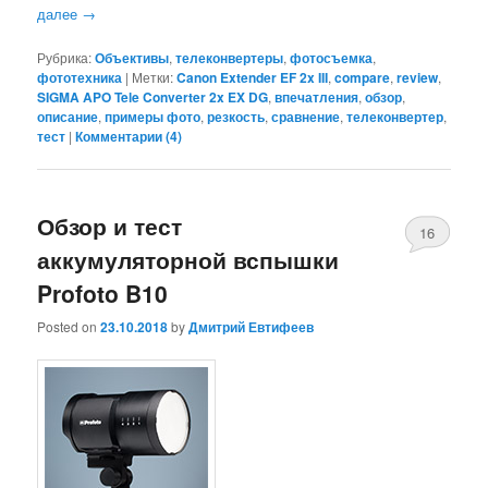
далее
→
Рубрика:
Объективы
,
телеконвертеры
,
фотосъемка
,
фототехника
|
Метки:
Canon Extender EF 2x III
,
compare
,
review
,
SIGMA APO Tele Converter 2x EX DG
,
впечатления
,
обзор
,
описание
,
примеры фото
,
резкость
,
сравнение
,
телеконвертер
,
тест
|
Комментарии (
4
)
Обзор и тест
16
аккумуляторной вспышки
Profoto B10
Posted on
23.10.2018
by
Дмитрий Евтифеев