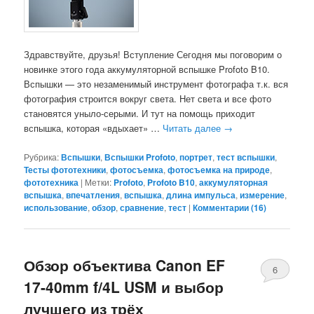
Здравствуйте, друзья! Вступление Сегодня мы поговорим о
новинке этого года аккумуляторной вспышке Profoto B10.
Вспышки — это незаменимый инструмент фотографа т.к. вся
фотография строится вокруг света. Нет света и все фото
становятся уныло-серыми. И тут на помощь приходит
вспышка, которая «вдыхает» …
Читать далее
→
Рубрика:
Вспышки
,
Вспышки Profoto
,
портрет
,
тест вспышки
,
Тесты фототехники
,
фотосъемка
,
фотосъемка на природе
,
фототехника
|
Метки:
Profoto
,
Profoto B10
,
аккумуляторная
вспышка
,
впечатления
,
вспышка
,
длина импульса
,
измерение
,
использование
,
обзор
,
сравнение
,
тест
|
Комментарии (
16
)
Обзор объектива Canon EF
6
17-40mm f/4L USM и выбор
лучшего из трёх