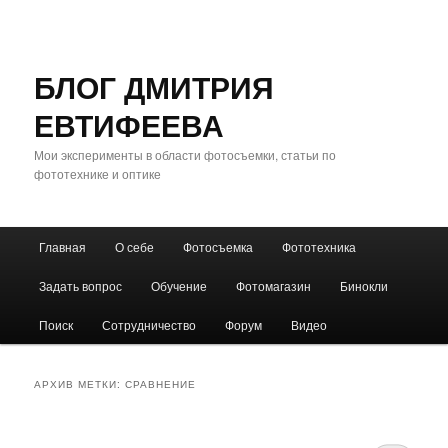
БЛОГ ДМИТРИЯ
ЕВТИФЕЕВА
Мои эксперименты в области фотосъемки, статьи по
фототехнике и оптике
Главное
Главная
О себе
Фотосъемка
Фототехника
Перейти
Перейти
меню
Задать вопрос
Обучение
Фотомагазин
Бинокли
к
к
Поиск
Сотрудничество
Форум
Видео
основному
дополнительному
содержимому
содержимому
АРХИВ МЕТКИ:
СРАВНЕНИЕ