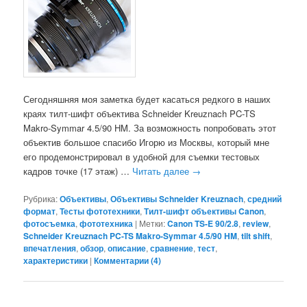
Сегодняшняя моя заметка будет касаться редкого в наших
краях тилт-шифт объектива Schneider Kreuznach PC-TS
Makro-Symmar 4.5/90 HM. За возможность попробовать этот
объектив большое спасибо Игорю из Москвы, который мне
его продемонстрировал в удобной для съемки тестовых
кадров точке (17 этаж) …
Читать далее
→
Рубрика:
Объективы
,
Объективы Schneider Kreuznach
,
средний
формат
,
Тесты фототехники
,
Тилт-шифт объективы Canon
,
фотосъемка
,
фототехника
|
Метки:
Canon TS-E 90/2.8
,
review
,
Schneider Kreuznach PC-TS Makro-Symmar 4.5/90 HM
,
tilt shift
,
впечатления
,
обзор
,
описание
,
сравнение
,
тест
,
характеристики
|
Комментарии (
4
)