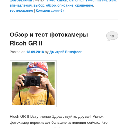
фототехника
17-40
canon
Canon EF 17-40mm f/4L USM
впечатления
,
выбор
,
обзор
,
описание
,
сравнение
,
тестирование
|
Комментарии (
6
)
Обзор и тест фотокамеры
19
Ricoh GR II
Posted on
18.09.2018
by
Дмитрий Евтифеев
Ricoh GR II Вступление Здравствуйте, друзья! Рынок
фотокамер переживает большие изменения сейчас. Кто