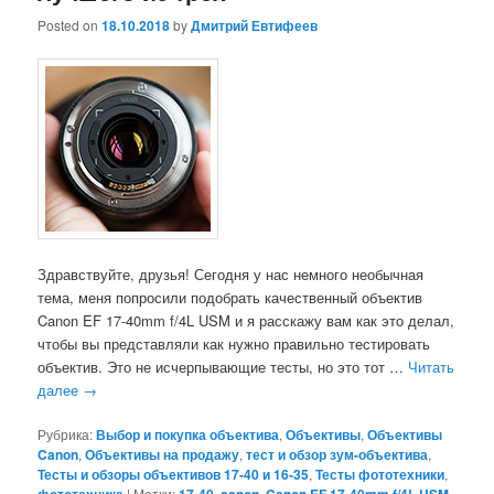
Posted on
18.10.2018
by
Дмитрий Евтифеев
Здравствуйте, друзья! Сегодня у нас немного необычная
тема, меня попросили подобрать качественный объектив
Canon EF 17-40mm f/4L USM и я расскажу вам как это делал,
чтобы вы представляли как нужно правильно тестировать
объектив. Это не исчерпывающие тесты, но это тот …
Читать
далее
→
Рубрика:
Выбор и покупка объектива
,
Объективы
,
Объективы
Canon
,
Объективы на продажу
,
тест и обзор зум-объектива
,
Тесты и обзоры объективов 17-40 и 16-35
,
Тесты фототехники
,
|
Метки:
,
,
,