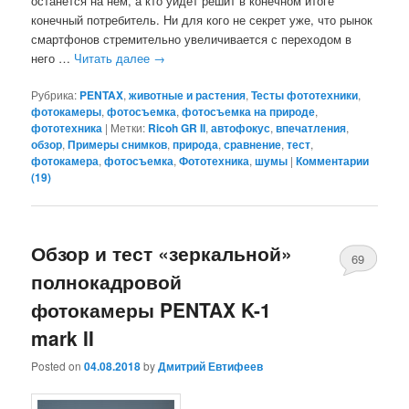
останется на нём, а кто уйдёт решит в конечном итоге
конечный потребитель. Ни для кого не секрет уже, что рынок
смартфонов стремительно увеличивается с переходом в
него …
Читать далее
→
Рубрика:
PENTAX
,
животные и растения
,
Тесты фототехники
,
фотокамеры
,
фотосъемка
,
фотосъемка на природе
,
фототехника
|
Метки:
Ricoh GR II
,
автофокус
,
впечатления
,
обзор
,
Примеры снимков
,
природа
,
сравнение
,
тест
,
фотокамера
,
фотосъемка
,
Фототехника
,
шумы
|
Комментарии
(
19
)
Обзор и тест «зеркальной»
69
полнокадровой
фотокамеры PENTAX K-1
mark II
Posted on
04.08.2018
by
Дмитрий Евтифеев