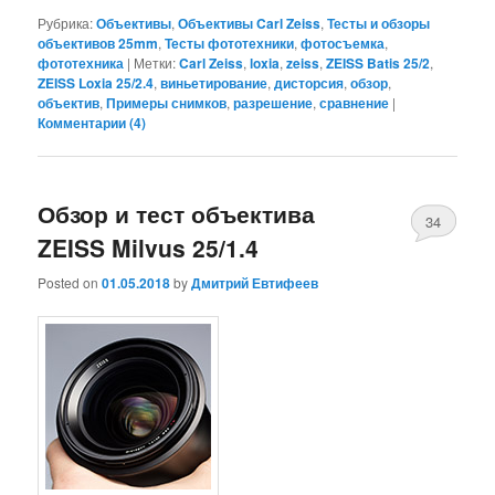
Рубрика:
Объективы
,
Объективы Carl Zeiss
,
Тесты и обзоры
объективов 25mm
,
Тесты фототехники
,
фотосъемка
,
фототехника
|
Метки:
Carl Zeiss
,
loxia
,
zeiss
,
ZEISS Batis 25/2
,
ZEISS Loxia 25/2.4
,
виньетирование
,
дисторсия
,
обзор
,
объектив
,
Примеры снимков
,
разрешение
,
сравнение
|
Комментарии (
4
)
Обзор и тест объектива
34
ZEISS Milvus 25/1.4
Posted on
01.05.2018
by
Дмитрий Евтифеев