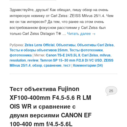
Здравствуйте, друзья! Как обещал, пишу обзор на очень
интересную новинку от Carl Zeiss: ZEISS Milvus 25/1.4. Чем
же он так интересен? Да тем, что ранее на этом очень
востребованном фокусном расстоянии у Carl Zeiss был
только Carl Zeiss Distagon T✻ …
Читать далее
→
Рубрика:
Zeiss Lens Official
,
Объективы
,
Объективы Carl Zeiss
,
Тесты и обзоры объективов 25mm
,
Тесты фототехники
,
фототехника
|
Метки:
Canon TS-E 24/3.5L II
,
Carl Zeiss
,
milvus
,
resolution
,
review
,
Tamron SP 15–30 mm F/2.8 Di VC USD
,
ZEISS
Milvus 25/1.4
,
обзор
,
сравнение
,
тест
|
Комментарии (
34
)
Тест объектива Fujinon
25
XF100-400mm F4.5-5.6 R LM
OIS WR и сравнение с
двумя версиями CANON EF
100-400 mm f/4.5-5.6L