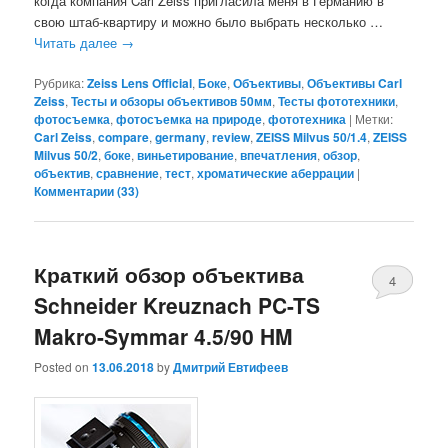
когда компания Carl Zeiss пригласила меня в Германию в
свою штаб-квартиру и можно было выбрать несколько …
Читать далее
→
Рубрика:
Zeiss Lens Official
,
Боке
,
Объективы
,
Объективы Carl
Zeiss
,
Тесты и обзоры объективов 50мм
,
Тесты фототехники
,
фотосъемка
,
фотосъемка на природе
,
фототехника
|
Метки:
Carl Zeiss
,
compare
,
germany
,
review
,
ZEISS Milvus 50/1.4
,
ZEISS
Milvus 50/2
,
боке
,
виньетирование
,
впечатления
,
обзор
,
объектив
,
сравнение
,
тест
,
хроматические аберрации
|
Комментарии (
33
)
Краткий обзор объектива
4
Schneider Kreuznach PC-TS
Makro-Symmar 4.5/90 HM
Posted on
13.06.2018
by
Дмитрий Евтифеев