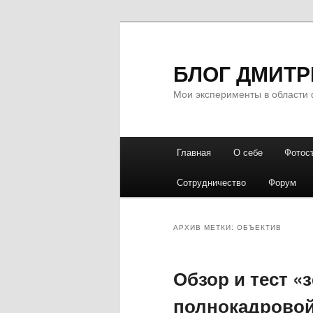
БЛОГ ДМИТР
Мои эксперименты в области 
Главное
Главная
О себе
Фотос
Перейти
Перейти
меню
Сотрудничество
Форум
к
к
основному
дополнительному
АРХИВ МЕТКИ:
ОБЪЕКТИВ
содержимому
содержимому
Обзор и тест «
полнокадрово