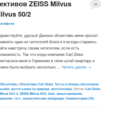
ктивов ZEISS Milvus
33
ilvus 50/2
Евтифеев
дравствуйте, друзья! Данные объективы меня просил
равнить один из читателей блога и я всегда стараюсь
ойти навстречу своим читателям, если есть
озможность. Так что когда компания Carl Zeiss
ригласила меня в Германию в свою штаб-квартиру и
ожно было выбрать несколько …
Читать далее
→
Объективы
,
Объективы Carl Zeiss
,
Тесты и обзоры объективов
ъемка
,
фотосъемка на природе
,
фототехника
|
Метки:
Carl Zeiss
,
ilvus 50/1.4
,
ZEISS Milvus 50/2
,
боке
,
виньетирование
,
авнение
,
тест
,
хроматические аберрации
|
Комментарии (
33
)