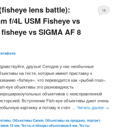
isheye lens battle):
18
m f/4L USM Fisheye vs
 fisheye vs SIGMA AF 8
Евтифеев
дравствуйте, друзья! Сегодня у нас необычные
бъективы на тесте, которые имеют приставку к
азванию «fisheye», что переводится как «рыбий глаз».
ish-eye объективы это разновидность
верхширокоугольных объективов с неисправленной
исторсией. Вступление Fish-eye объективы дают очень
еобычную картинку и потому я счёл …
Читать далее
→
ективы
,
Объективы Canon
,
Объективы на продажу
,
портрет
,
тивов 15 мм
,
Тесты и обзоры объективов 8 мм
,
Тесты