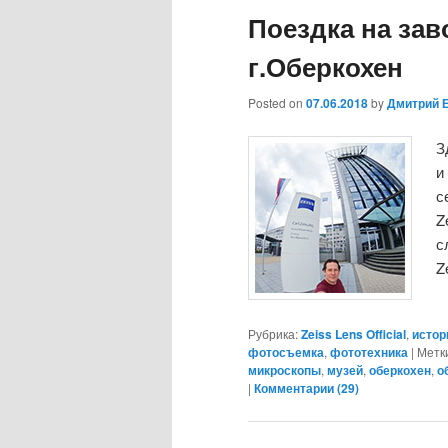
Поездка на заво
г.Оберкохен
Posted on
07.06.2018
by
Дмитрий 
З
и
с
Z
с
Z
Рубрика:
Zeiss Lens Official
,
истор
фотосъемка
,
фототехника
|
Метк
микроскопы
,
музей
,
оберкохен
,
о
|
Комментарии (
29
)