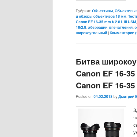
Рубрика:
Объективы
,
Объективы 
и обзоры объективов 18 мм
,
Тест
Canon EF 16-35 mm f/ 2.8 L III USM
18/2.8
,
аберрации
,
впечатления
,
о
широкоугольный
|
Комментарии (
Битва широкоу
Canon EF 16-35 
Canon EF 16-35 
Posted on
04.02.2018
by
Дмитрий 
З
ч
с
у