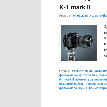
K-1 mark II
Posted on
04.08.2018
by
Дмитрий 
З
п
I
в
о
с
Рубрика:
PENTAX
,
макро
,
Объект
фотокамеры
,
фотосъемка
,
фотос
K-1 mark II
,
архитектура
,
внешний
объектив
,
пейзаж
,
предметная ф
фотокамера
,
шумы
|
Комментарии