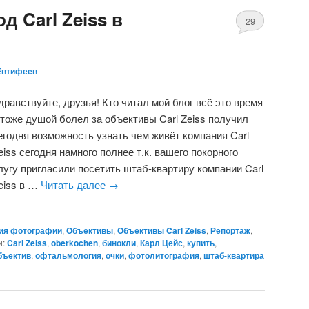
д Carl Zeiss в
29
Евтифеев
дравствуйте, друзья! Кто читал мой блог всё это время
 тоже душой болел за объективы Carl Zeiss получил
егодня возможность узнать чем живёт компания Carl
eiss сегодня намного полнее т.к. вашего покорного
лугу пригласили посетить штаб-квартиру компании Carl
eiss в …
Читать далее
→
ия фотографии
,
Объективы
,
Объективы Carl Zeiss
,
Репортаж
,
и:
Carl Zeiss
,
oberkochen
,
бинокли
,
Карл Цейс
,
купить
,
бъектив
,
офтальмология
,
очки
,
фотолитография
,
штаб-квартира