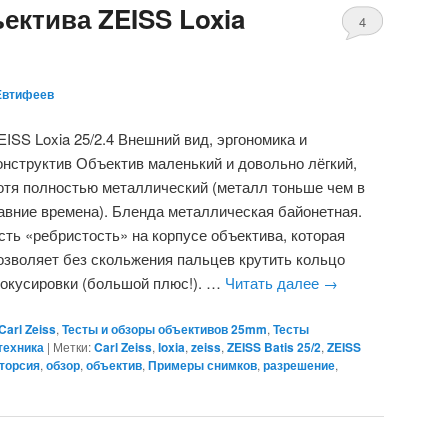
ектива ZEISS Loxia
4
Евтифеев
EISS Loxia 25/2.4 Внешний вид, эргономика и
онструктив Объектив маленький и довольно лёгкий,
отя полностью металлический (металл тоньше чем в
авние времена). Бленда металлическая байонетная.
сть «ребристость» на корпусе объектива, которая
озволяет без скольжения пальцев крутить кольцо
окусировки (большой плюс!). …
Читать далее
→
arl Zeiss
,
Тесты и обзоры объективов 25mm
,
Тесты
техника
|
Метки:
Carl Zeiss
,
loxia
,
zeiss
,
ZEISS Batis 25/2
,
ZEISS
торсия
,
обзор
,
объектив
,
Примеры снимков
,
разрешение
,