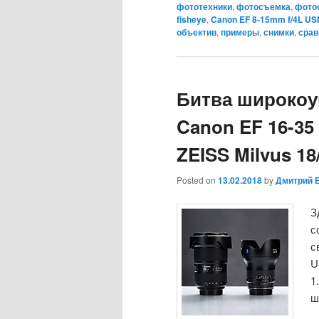
фототехники
,
фотосъемка
,
фото
fisheye
,
Canon EF 8-15mm f/4L US
объектив
,
примеры
,
снимки
,
срав
Битва широкоу
Canon EF 16-35 m
ZEISS Milvus 18
Posted on
13.02.2018
by
Дмитрий 
З
с
с
U
1
ш