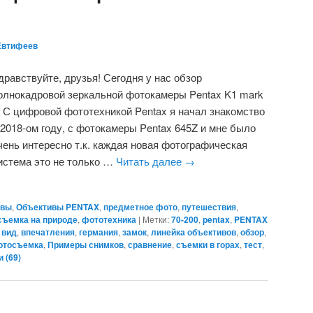
Евтифеев
дравствуйте, друзья! Сегодня у нас обзор
олнокадровой зеркальной фотокамеры Pentax K1 mark
I. С цифровой фототехникой Pentax я начал знакомство
 2018-ом году, с фотокамеры Pentax 645Z и мне было
чень интересно т.к. каждая новая фотографическая
истема это не только …
Читать далее
→
ивы
,
Объективы PENTAX
,
предметное фото
,
путешествия
,
ъемка на природе
,
фототехника
|
Метки:
70-200
,
pentax
,
PENTAX
 вид
,
впечатления
,
германия
,
замок
,
линейка объективов
,
обзор
,
отосъемка
,
Примеры снимков
,
сравнение
,
съемки в горах
,
тест
,
 (
69
)