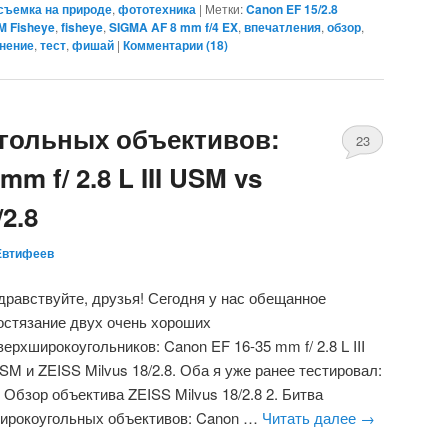
съемка на природе
,
фототехника
|
Метки:
Canon EF 15/2.8
M Fisheye
,
fisheye
,
SIGMA AF 8 mm f/4 EX
,
впечатления
,
обзор
,
нение
,
тест
,
фишай
|
Комментарии (
18
)
гольных объективов:
23
m f/ 2.8 L III USM vs
/2.8
Евтифеев
дравствуйте, друзья! Сегодня у нас обещанное
остязание двух очень хороших
верхширокоугольников: Canon EF 16-35 mm f/ 2.8 L III
SM и ZEISS Milvus 18/2.8. Оба я уже ранее тестировал:
. Обзор объектива ZEISS Milvus 18/2.8 2. Битва
ирокоугольных объективов: Canon …
Читать далее
→