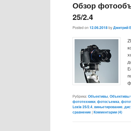
Обзор фотообъ
25/2.4
Posted on
12.06.2018
by
Дмитрий 
Z
к
х
д
Е
п
ф
Рубрика:
Объективы
,
Объективы C
фототехники
,
фотосъемка
,
фото
Loxia 25/2.4
,
виньетирование
,
дис
сравнение
|
Комментарии (
4
)