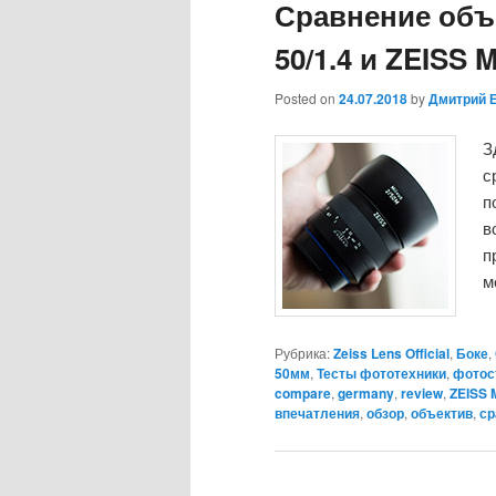
Сравнение объе
50/1.4 и ZEISS M
Posted on
24.07.2018
by
Дмитрий 
З
с
п
в
п
м
Рубрика:
Zeiss Lens Official
,
Боке
,
50мм
,
Тесты фототехники
,
фотос
compare
,
germany
,
review
,
ZEISS M
впечатления
,
обзор
,
объектив
,
ср