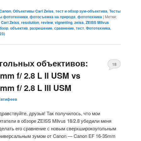
Canon
,
Объективы Carl Zeiss
,
тест и обзор зум-объектива
,
Тесты
ы фототехники
,
фотосъемка на природе
,
фототехника
|
Метки:
,
Carl Zeiss
,
resolution
,
review
,
vignetting
,
zeiss
,
ZEISS Milvus
бзор
,
объектив
,
разрешение
,
сравнение
,
тест
,
Фототехника
,
23
)
гольных объективов:
18
mm f/ 2.8 L II USM vs
mm f/ 2.8 L III USM
Евтифеев
дравствуйте, друзья! Так получилось, что мои
итатели в обзоре ZEISS Milvus 18/2.8 убедили меня
делать его сравнение с новым сверхширокоугольным
ниверсальным зумом от Canon — Canon EF 16-35mm