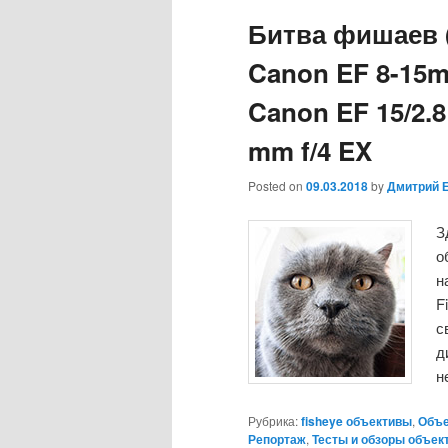
Битва фишаев (f
Canon EF 8-15m
Canon EF 15/2.8
mm f/4 EX
Posted on
09.03.2018
by
Дмитрий 
З
о
н
F
с
д
н
Рубрика:
fisheye объективы
,
Объ
Репортаж
,
Тесты и обзоры объек