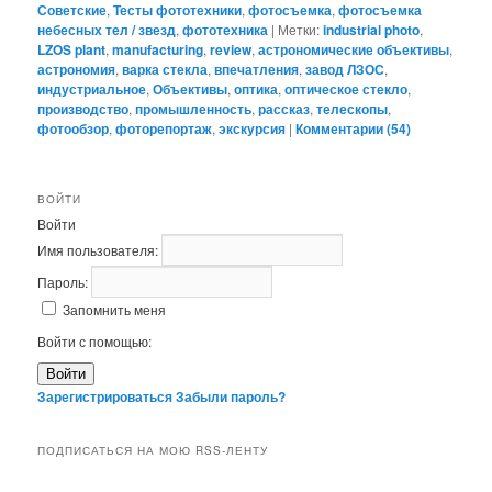
Советские
,
Тесты фототехники
,
фотосъемка
,
фотосъемка
небесных тел / звезд
,
фототехника
|
Метки:
industrial photo
,
LZOS plant
,
manufacturing
,
review
,
астрономические объективы
,
астрономия
,
варка стекла
,
впечатления
,
завод ЛЗОС
,
индустриальное
,
Объективы
,
оптика
,
оптическое стекло
,
производство
,
промышленность
,
рассказ
,
телескопы
,
фотообзор
,
фоторепортаж
,
экскурсия
|
Комментарии (
54
)
ВОЙТИ
Войти
Имя пользователя:
Пароль:
Запомнить меня
Войти с помощью:
Войти
Зарегистрироваться
Забыли пароль?
ПОДПИСАТЬСЯ НА МОЮ RSS-ЛЕНТУ