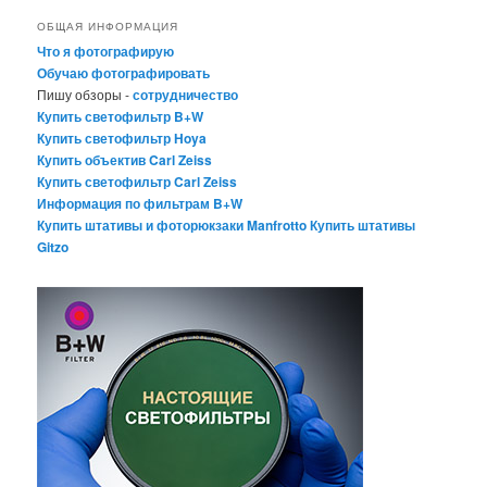
ОБЩАЯ ИНФОРМАЦИЯ
Что я фотографирую
Обучаю фотографировать
Пишу обзоры -
сотрудничество
Купить светофильтр B+W
Купить светофильтр Hoya
Купить объектив Carl Zeiss
Купить светофильтр Carl Zeiss
Информация по фильтрам B+W
Купить штативы и фоторюкзаки Manfrotto
Купить штативы
Gitzo