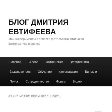
БЛОГ ДМИТРИЯ
ЕВТИФЕЕВА
Мои эксперименты в области фотосъемки, статьи по
фототехнике и оптике
Главное
Главная
О себе
Фотосъемка
Фототехника
Перейти
Перейти
меню
Задать вопрос
Обучение
Фотомагазин
Бинокли
к
к
Поиск
Сотрудничество
Форум
Видео
основному
дополнительному
содержимому
содержимому
АРХИВ МЕТКИ:
ПРОМЫШЛЕННОСТЬ