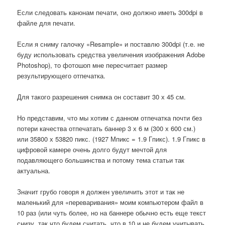
Если следовать канонам печати, оно должно иметь 300dpi в
файле для печати.
Если я сниму галочку «Resample» и поставлю 300dpi (т.е. не
буду использовать средства увеличения изображения Adobe
Photoshop), то фотошоп мне пересчитает размер
результирующего отпечатка.
Для такого разрешения снимка он составит 30 х 45 см.
Но представим, что мы хотим с данном отпечатка почти без
потери качества отпечатать баннер 3 х 6 м (300 х 600 см.)
или 35800 х 53820 пикс. (1927 Мпикс = 1.9 Гпикс). 1.9 Гпикс в
цифровой камере очень долго будут мечтой для
подавляющего большинства и потому тема статьи так
актуальна.
Значит грубо говоря я должен увеличить этот и так не
маленький для «переваривания» моим компьютером файл в
10 раз (или чуть более, но на баннере обычно есть еще текст
снизу, так что будем считать, что в 10 и не будем учитывать,