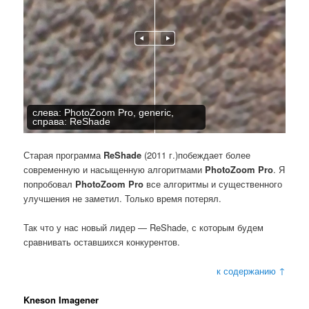
слева: PhotoZoom Pro, generic,
справа: ReShade
Старая программа
ReShade
(2011 г.)побеждает более
современную и насыщенную алгоритмами
PhotoZoom Pro
. Я
попробовал
PhotoZoom Pro
все алгоритмы и существенного
улучшения не заметил. Только время потерял.
Так что у нас новый лидер — ReShade, с которым будем
сравнивать оставшихся конкурентов.
к содержанию ↑
Kneson Imagener