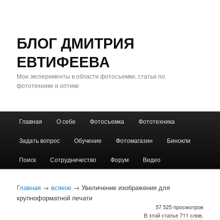
БЛОГ ДМИТРИЯ
ЕВТИФЕЕВА
Мои эксперименты в области фотосъемки, статьи по
фототехнике и оптике
Главное
Главная
О себе
Фотосъемка
Фототехника
Перейти
Перейти
меню
Задать вопрос
Обучение
Фотомагазин
Бинокли
к
к
Поиск
Сотрудничество
Форум
Видео
основному
дополнительному
содержимому
содержимому
Главная
→
всякое
→ Увеличение изображения для
крупноформатной печати
57 525 просмотров
В этой статье 711 слов.