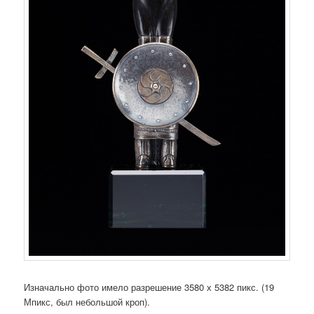
Изначально фото имело разрешение 3580 х 5382 пикс. (19
Мпикс, был небольшой кроп).