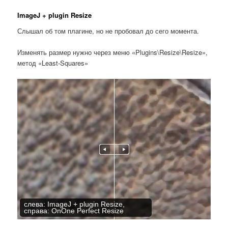
ImageJ + plugin Resize
Слышал об том плагине, но не пробовал до сего момента.
Изменять размер нужно через меню «Plugins\Resize\Resize»,
метод «Least-Squares»
слева: ImageJ + plugin Resize,
справа: OnOne Perfect Resize