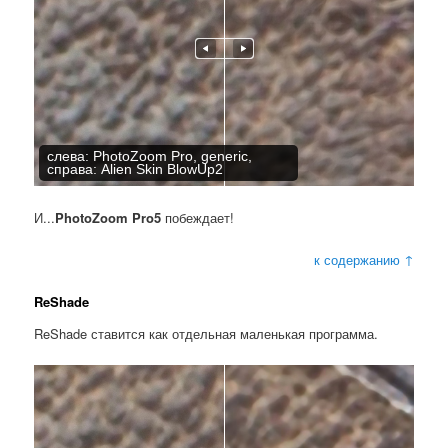
слева: PhotoZoom Pro, generic,
справа: Alien Skin BlowUp2
И...
PhotoZoom Pro5
побеждает!
к содержанию ↑
ReShade
ReShade ставится как отдельная маленькая программа.