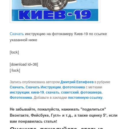
Скачать
инструкцию на фотокамеру Киев-19 по ссылке
указанной ниже
[lock]
[download id=36]
[/lock]
Запись опубликована автором
Дмитрий Евтифеев
в рубрике
Скачать
,
Скачать Инструкции
,
фототехника
с метками
инструкции
,
киев-19
,
скачать
,
советский
,
фотокамера
,
Фототехника
. Добавьте в закладки
постоянную ссылку
.
Не забывайте, пожалуйста, нажимать "поделиться"
Вконтакте, Фейсбуке, Гугл+ и т.д., а также оценку 5*, если
вам понравилась статья!
Оцените, пожалуйста, статью