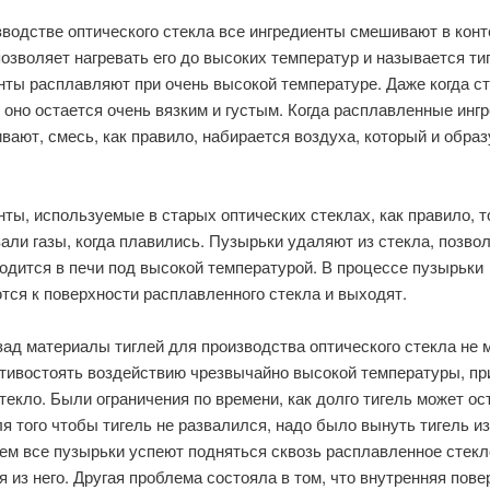
водстве оптического стекла все ингредиенты смешивают в конт
озволяет нагревать его до высоких температур и называется ти
нты расплавляют при очень высокой температуре. Даже когда с
 оно остается очень вязким и густым. Когда расплавленные инг
ают, смесь, как правило, набирается воздуха, который и образ
.
ты, используемые в старых оптических стеклах, как правило, 
али газы, когда плавились. Пузырьки удаляют из стекла, позво
одится в печи под высокой температурой. В процессе пузырьки
тся к поверхности расплавленного стекла и выходят.
зад материалы тиглей для производства оптического стекла не 
отивостоять воздействию чрезвычайно высокой температуры, пр
текло. Были ограничения по времени, как долго тигель может ос
ля того чтобы тигель не развалился, надо было вынуть тигель из
ем все пузырьки успеют подняться сквозь расплавленное стекл
 из него. Другая проблема состояла в том, что внутренняя пове