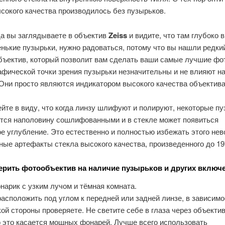
сокого качества производилось без пузырьков.
да вы заглядываете в объектив
Zeiss
и видите, что там глубоко 
нькие пузырьки, нужно радоваться, потому что вы нашли редки
бъектив, который позволит вам сделать ваши самые лучшие фо
афической точки зрения пузырьки незначительны и не влияют на
Они просто являются индикатором высокого качества объектива
йте в виду, что когда линзу шлифуют и полируют, некоторые п
тся наполовину сошлифованными и в стекле может появиться
е углубление. Это естественно и полностью избежать этого нев
ые артефакты стекла высокого качества, произведенного до 19
ерить фотообъектив на наличие пузырьков и других включ
арик с узким лучом и тёмная комната.
асположить под углом к передней или задней линзе, в зависимо
акой стороны проверяете. Не светите себе в глаза через объектив
 это касается мощных фонарей. Лучше всего использовать