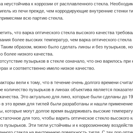
а неустойчива к коррозии от расплавленного стекла. Необходи
игель из печи прежде, чем корродирующие внутренние стенки т
 примесями всю партию стекла.
етить, что варка оптического стекла высокого качества требова
ания более высоких температур, чем варка оптического стекла 
 Таким образом, можно было сделать линзы и без пузырьков, но
о более низкого качества.
 отсутствие пузырьков в стекле означало, что оно варилось при 
рах и соответственно имело низкое качество.
акторы вели к тому, что в течение очень долгого времени считал
е количество пузырьков в линзах объектива является показате
качества. Это актуально для линз, которые были сделаны до 19
 в это время для тиглей были разработаны и нашли применение
ы, которые могут долгое время выдерживать высокие температу
статочное для того, чтобы варить оптическое стекло высокого 
з пузырьков. Эти тигли устойчивы и к коррозионному воздейст
нного стекла на внутреннюю поверхность тигля. С тех пор опти