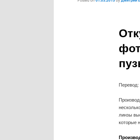
01.03.2015
Дмитрий 
Отк
фот
пуз
Перевод:
Производ
нескольк
линзы вы
которые 
Производ