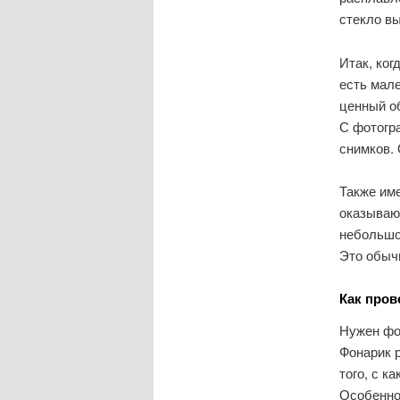
стекло вы
Итак, ког
есть мале
ценный о
С фотогр
снимков. 
Также име
оказываю
небольшо
Это обычн
Как пров
Нужен фон
Фонарик р
того, с к
Особенно