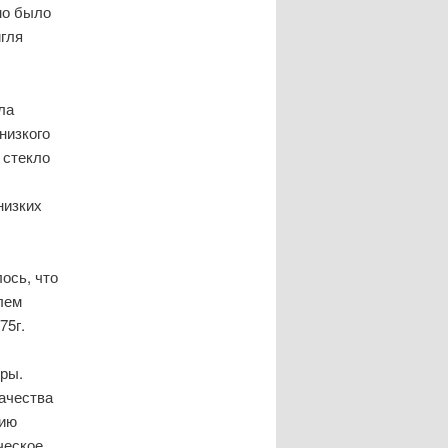
мо было
игля
ла
низкого
 стекло
низких
ось, что
лем
75г.
ры.
качества
вию
ческое