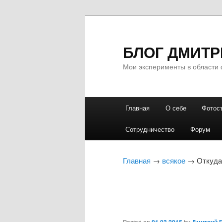
БЛОГ ДМИТР
Мои эксперименты в области 
Главное
Главная
О себе
Фотос
Перейти
Перейти
меню
Сотрудничество
Форум
к
к
основному
дополнительному
Главная
→
всякое
→ Откуда 
содержимому
содержимому
Posted on
by