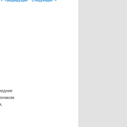
по
записям
ледние
изнаком
м,