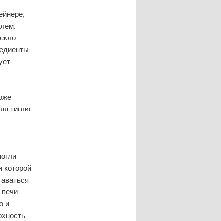
ейнере,
глем.
текло
редиенты
ует
тоже
ляя тиглю
могли
и которой
таваться
 печи
о и
рхность