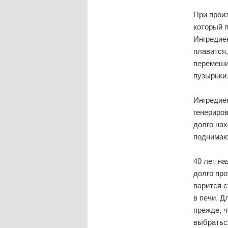
При произ
который п
Ингредие
плавится,
перемешив
пузырьки
Ингредиен
генериров
долго нах
поднимаю
40 лет на
долго пр
варится с
в печи. Д
прежде, ч
выбраться