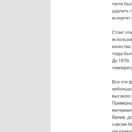
тигля был
удалить т
испортят
Стоит отм
использов
качества.
тогда был
До 1975г.
температу
Все эти ф
небольшо
высокого 
Примерно
материал
Время, до
совсем бе
расплавле