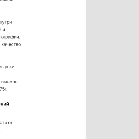
внутри
й и
тографии.
 качество
.
узырьки
озможно.
75г.
ений
сти от
.