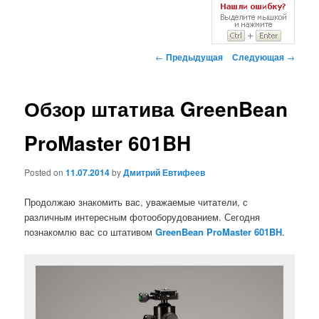
Навигация
←
Предыдущая
Следующая
→
по
записям
Обзор штатива GreenBean
ProMaster 601BH
Posted on
11.07.2014
by
Дмитрий Евтифеев
Продолжаю знакомить вас, уважаемые читатели, с
различным интересным фотооборудованием. Сегодня
познакомлю вас со штативом
GreenBean ProMaster 601BH
.