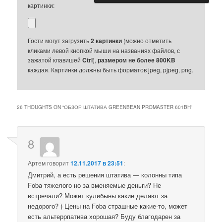
картинки:
Гости могут загрузить
2 картинки
(можно отметить
кликами левой кнопкой мыши на названиях файлов, с
зажатой клавишей
Ctrl
),
размером не более 800KB
каждая. Картинки должны быть форматов jpeg, pjpeg, png.
26 THOUGHTS ON “
ОБЗОР ШТАТИВА GREENBEAN PROMASTER 601BH
”
8
Артем
говорит
12.11.2017 в 23:51
:
Дмитрий, а есть решения штатива — колонны типа
Foba тяжелого но за вменяемые деньги? Не
встречали? Может кулибыны какие делают за
недорого? ) Цены на Foba страшные какие-то, может
есть альтеррпатива хорошая? Буду благодарен за