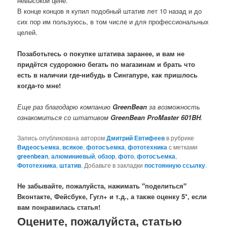
невысокой цене.
В конце концов я купил подобный штатив лет 10 назад и до
сих пор им пользуюсь, в том числе и для профессиональных
целей.
Позаботьтесь о покупке штатива заранее, и вам не
придётся судорожно бегать по магазинам и брать что
есть в наличии где-нибудь в Сингапуре, как пришлось
когда-то мне!
Еще раз благодарю компанию
GreenBean
за возможность
ознакомиться со штативом
GreenBean ProMaster 601BH
.
Запись опубликована автором
Дмитрий Евтифеев
в рубрике
Видеосъемка
,
всякое
,
фотосъемка
,
фототехника
с метками
greenbean
,
алюминиевый
,
обзор
,
фото
,
фотосъемка
,
Фототехника
,
штатив
. Добавьте в закладки
постоянную ссылку
.
Не забывайте, пожалуйста, нажимать "поделиться"
Вконтакте, Фейсбуке, Гугл+ и т.д., а также оценку 5*, если
вам понравилась статья!
Оцените, пожалуйста, статью