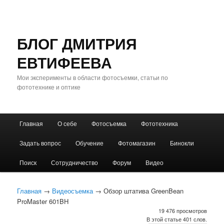
БЛОГ ДМИТРИЯ
ЕВТИФЕЕВА
Мои эксперименты в области фотосъемки, статьи по
фототехнике и оптике
Главное
Главная
О себе
Фотосъемка
Фототехника
Перейти
Перейти
меню
Задать вопрос
Обучение
Фотомагазин
Бинокли
к
к
Поиск
Сотрудничество
Форум
Видео
основному
дополнительному
содержимому
содержимому
Главная
→
Видеосъемка
→ Обзор штатива GreenBean
ProMaster 601BH
19 476 просмотров
В этой статье 401 слов.