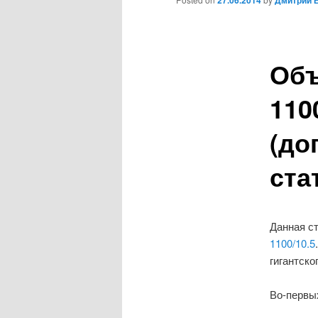
27.06.2014
Дмитрий 
Объ
110
(до
ста
Данная с
1100/10.5
гигантско
Во-первых