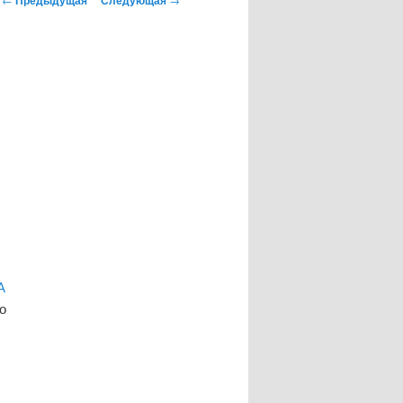
по
записям
А
о