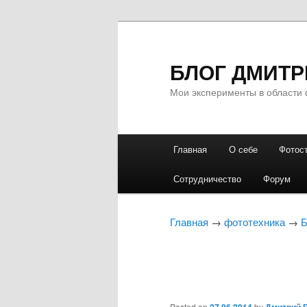
БЛОГ ДМИТР
Мои эксперименты в области 
Главное
Главная
О себе
Фотос
Перейти
Перейти
меню
Сотрудничество
Форум
к
к
основному
дополнительному
Главная
→
фототехника
→
Б
содержимому
содержимому
Posted on
by