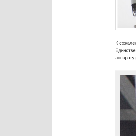
К сожален
Единствен
аппарату