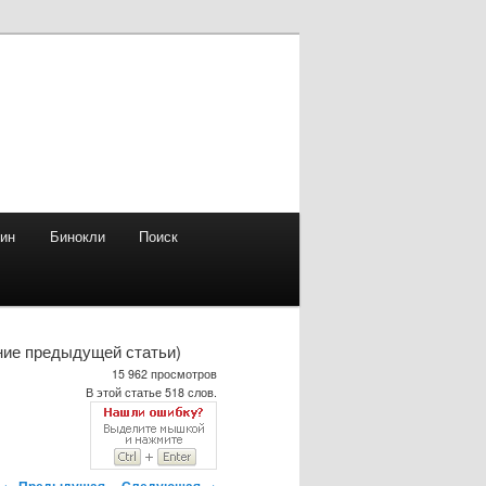
зин
Бинокли
Поиск
ние предыдущей статьи)
15 962 просмотров
В этой статье 518 слов.
Навигация
←
Предыдущая
Следующая
→