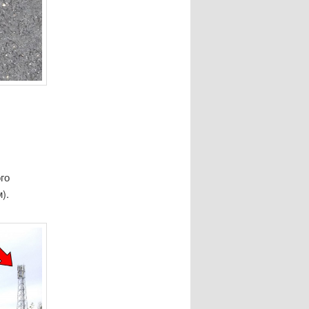
го
).