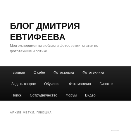
БЛОГ ДМИТРИЯ
ЕВТИФЕЕВА
Мои эксперименты в области фотосъемки, статьи по
фототехнике и оптике
Главное
Главная
О себе
Фотосъемка
Фототехника
Перейти
Перейти
меню
Задать вопрос
Обучение
Фотомагазин
Бинокли
к
к
Поиск
Сотрудничество
Форум
Видео
основному
дополнительному
содержимому
содержимому
АРХИВ МЕТКИ:
ПЛЮШКА