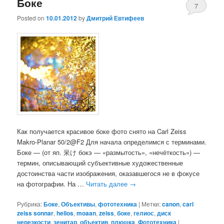
Боке
7
Posted on
10.01.2012
by
Дмитрий Евтифеев
Как получается красивое боке фото снято на Carl Zeiss
Makro-Planar 50/2@F2 Для начала определимся с терминами.
Боке — (от яп. 呆け бокэ — «размытость», «нечёткость») —
термин, описывающий субъективные художественные
достоинства части изображения, оказавшегося не в фокусе
на фотографии. На …
Читать далее
→
Рубрика:
Боке
,
Объективы
,
фототехника
|
Метки:
canon
,
carl
zeiss sonnar
,
helios
,
moaan
,
zeiss
,
боке
,
гелиос
,
диск
нерезкости
,
зенитар
,
объектив
,
плюшка
,
Фототехника
|