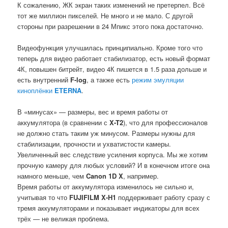
К сожалению, ЖК экран таких изменений не претерпел. Всё
тот же миллион пикселей. Не много и не мало. С другой
стороны при разрешении в 24 Мпикс этого пока достаточно.
Видеофункция улучшилась принципиально. Кроме того что
теперь для видео работает стабилизатор, есть новый формат
4К, повышен битрейт, видео 4К пишется в 1.5 раза дольше и
есть внутренний
F-log
, а также есть
режим эмуляции
киноплёнки
ETERNA
.
В «минусах» — размеры, вес и время работы от
аккумулятора (в сравнении с
X-T2
), что для профессионалов
не должно стать таким уж минусом. Размеры нужны для
стабилизации, прочности и ухватистости камеры.
Увеличенный вес следствие усиления корпуса. Мы же хотим
прочную камеру для любых условий? И в конечном итоге она
намного меньше, чем
Canon 1D X
, например.
Время работы от аккумулятора изменилось не сильно и,
учитывая то что
FUJIFILM X-H1
поддерживает работу сразу с
тремя аккумуляторами и показывает индикаторы для всех
трёх — не великая проблема.