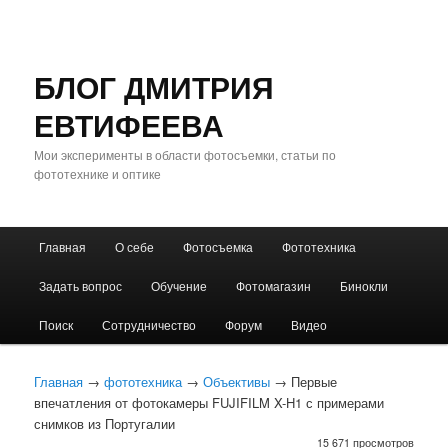
БЛОГ ДМИТРИЯ
ЕВТИФЕЕВА
Мои эксперименты в области фотосъемки, статьи по
фототехнике и оптике
Главное
Главная
О себе
Фотосъемка
Фототехника
Перейти
Перейти
меню
Задать вопрос
Обучение
Фотомагазин
Бинокли
к
к
Поиск
Сотрудничество
Форум
Видео
основному
дополнительному
содержимому
содержимому
Главная
→
фототехника
→
Объективы
→ Первые
впечатления от фотокамеры FUJIFILM X-H1 с примерами
снимков из Португалии
15 671 просмотров