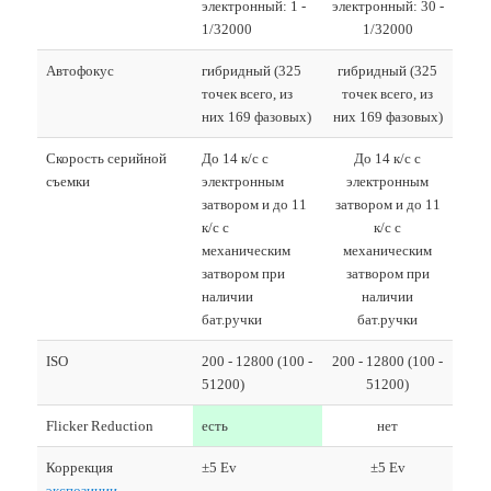
электронный: 1 -
электронный: 30 -
1/32000
1/32000
Автофокус
гибридный (325
гибридный (325
точек всего, из
точек всего, из
них 169 фазовых)
них 169 фазовых)
Скорость серийной
До 14 к/с с
До 14 к/с с
съемки
электронным
электронным
затвором и до 11
затвором и до 11
к/с с
к/с с
механическим
механическим
затвором при
затвором при
наличии
наличии
бат.ручки
бат.ручки
ISO
200 - 12800 (100 -
200 - 12800 (100 -
51200)
51200)
Flicker Reduction
есть
нет
Коррекция
±5 Ev
±5 Ev
экспозиции