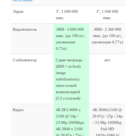
Экран
3″, 1 040 000
3″, 1 040 000
пикс.
пикс.
Видоискатель
ЭВИ - 3 690 000
ЭВИ - 2 360 000
пикс. (до 100 к/с,
пикс. (до 100 к/с,
увеличение
увеличение 0,77х)
0,75х)
Стабилизатор
Сдвиг матрицы
нет
(IBIS = in-body
image
stabilization) с
пяти осевой
компенсацией
(5,5 ступеней)
Видео
4K DCI 4096 x
4K 3840x2160 @
2160 @ 24p /
29.97p / 25p / 24p
23.98p 200Mbps
/ 23.98p 100Mbp
4K 3840 x 2160
Full HD
@ 29,97p / 25p /
1920x1080 @