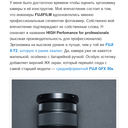
У меня было достаточно времени чтобы оценить эргономику
камеры и её конструктив. Моё впечатление состоит в том,
что инженеры
FUJIFILM
вдохновлялись именно
профессиональным сегментом фотокамер. Собственно моё
впечатление подтверждают их собственные слова, H
означает в названии
HIGH Perfomance for professionals
(высокая производительность для профессионалов).
Эргономика на высоком уровне и лучше, чем у той же
FUJI
X-T2
, которую я ранее хвалил
. Да, камера уже не кажется
маленькой, особенно с батарейной ручкой. Особую эстетику
добавляет верхний ЖК экран, который перешёл сюда с
самой старшей модели —
среднеформатной
FUJI GFX 50s
.