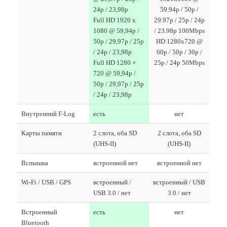
24p / 23,98p
59.94p / 50p /
Full HD 1920 x
29.97p / 25p / 24p
1080 @ 59,94p /
/ 23.98p 100Mbps
50p / 29,97p / 25p
HD 1280x720 @
/ 24p / 23,98p
60p / 50p / 30p /
Full HD 1280 ×
25p / 24p 50Mbps
720 @ 59,94p /
50p / 29,97p / 25p
/ 24p / 23,98p
Внутренний F-Log
есть
нет
Карты памяти
2 слота, оба SD
2 слота, оба SD
(UHS-II)
(UHS-II)
Вспышка
встроенной нет
встроенной нет
Wi-Fi / USB / GPS
встроенный /
встроенный / USB
USB 3.0 / нет
3.0 / нет
Встроенный
есть
нет
Bluetooth