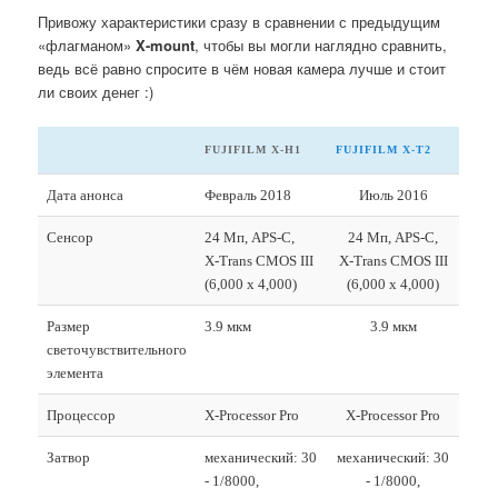
Привожу характеристики сразу в сравнении с предыдущим
«флагманом»
X-mount
, чтобы вы могли наглядно сравнить,
ведь всё равно спросите в чём новая камера лучше и стоит
ли своих денег :)
FUJIFILM X-H1
FUJIFILM X-T2
Дата анонса
Февраль 2018
Июль 2016
Сенсор
24 Мп, APS-C,
24 Мп, APS-C,
X-Trans CMOS III
X-Trans CMOS III
(6,000 x 4,000)
(6,000 x 4,000)
Размер
3.9 мкм
3.9 мкм
светочувствительного
элемента
Процессор
X-Processor Pro
X-Processor Pro
Затвор
механический: 30
механический: 30
- 1/8000,
- 1/8000,