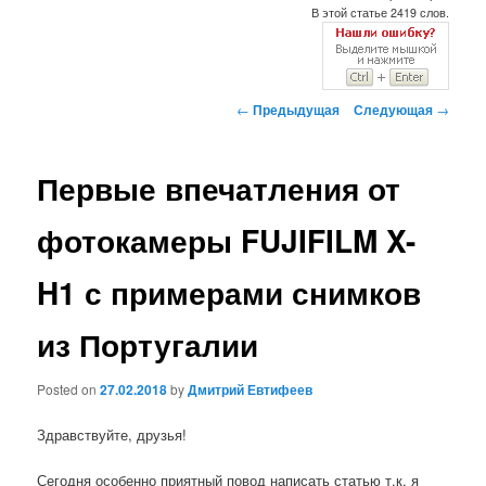
В этой статье 2419 слов.
Навигация
←
Предыдущая
Следующая
→
по
записям
Первые впечатления от
фотокамеры FUJIFILM X-
H1 с примерами снимков
из Португалии
Posted on
27.02.2018
by
Дмитрий Евтифеев
Здравствуйте, друзья!
Сегодня особенно приятный повод написать статью т.к. я