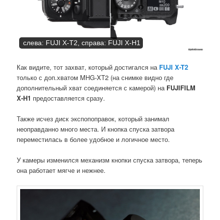
слева: FUJI X-T2, справа: FUJI X-H1
Как видите, тот захват, который достигался на
FUJI X-T2
только с доп.хватом MHG-XT2 (на снимке видно где
дополнительный хват соединяется с камерой) на
FUJIFILM
X-H1
предоставляется сразу.
Также исчез диск экспопоправок, который занимал
неоправданно много места. И кнопка спуска затвора
переместилась в более удобное и логичное место.
У камеры изменился механизм кнопки спуска затвора, теперь
она работает мягче и нежнее.