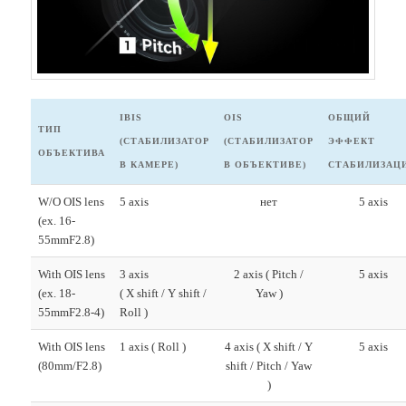
IBIS
OIS
ОБЩИЙ
ТИП
(СТАБИЛИЗАТОР
(СТАБИЛИЗАТОР
ЭФФЕКТ
ОБЪЕКТИВА
В КАМЕРЕ)
В ОБЪЕКТИВЕ)
СТАБИЛИЗАЦ
W/O OIS lens
5 axis
нет
5 axis
(ex. 16-
55mmF2.8)
With OIS lens
3 axis
2 axis ( Pitch /
5 axis
(ex. 18-
( X shift / Y shift /
Yaw )
55mmF2.8-4)
Roll )
With OIS lens
1 axis ( Roll )
4 axis ( X shift / Y
5 axis
(80mm/F2.8)
shift / Pitch / Yaw
)