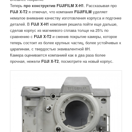
Теперь
про конструктив FUJIFILM X-H1
. Рассказывая про
FUJI X-T2
я отмечал, что компания
FUJIFILM
уделяет
немалое внимание качеству изготовления корпуса и подгонке
деталей. В
FUJI X-H1
компания решила пойти еще дальше,
сделав корпус из магниевого сплава толще на 25% по
сравнению с
FUJI X-T2
и сменив покрытие камеры, которое
теперь состоит из более крупных частиц, более устойчивых к
царапинам, с твердостью эквивалентной 8H.
Камера оценивается компанией как в два раза более
прочная, нежели
FUJI X-T2
, посмотрите на новый корпус.