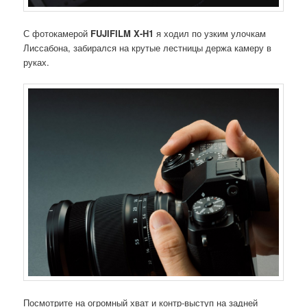
С фотокамерой
FUJIFILM X-H1
я ходил по узким улочкам
Лиссабона, забирался на крутые лестницы держа камеру в
руках.
Посмотрите на огромный хват и контр-выступ на задней