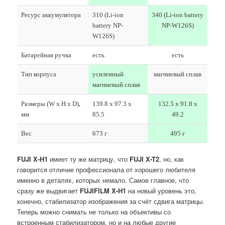
Ресурс аккумулятора
310 (Li-ion
340 (Li-ion battery
battery NP-
NP-W126S)
W126S)
Батарейная ручка
есть
есть
Тип корпуса
усиленный
магниевый сплав
магниевый сплав
Размеры (W x H x D),
139.8 x 97.3 x
132.5 x 91.8 x
мм
85.5
49.2
Вес
673 г
495 г
FUJI X-H1
имеет ту же матрицу, что
FUJI X-T2
, но, как
говорится отличие профессионала от хорошего любителя
именно в деталях, которых немало. Самое главное, что
сразу же выдвигает
FUJIFILM X-H1
на новый уровень это,
конечно, стабилизатор изображения за счёт сдвига матрицы.
Теперь можно снимать не только на объективы со
встроенным стабилизатором, но и на любые другие