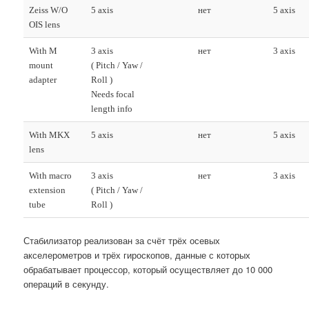
Zeiss W/O
5 axis
нет
5 axis
OIS lens
With M
3 axis
нет
3 axis
mount
( Pitch / Yaw /
adapter
Roll )
Needs focal
length info
With MKX
5 axis
нет
5 axis
lens
With macro
3 axis
нет
3 axis
extension
( Pitch / Yaw /
tube
Roll )
Стабилизатор реализован за счёт трёх осевых
акселерометров и трёх гироскопов, данные с которых
обрабатывает процессор, который осуществляет до 10 000
операций в секунду.