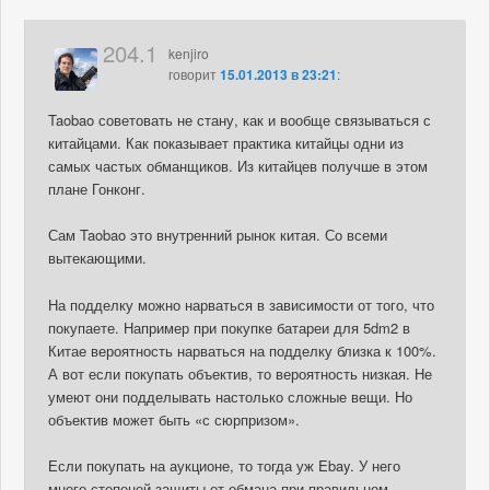
204.1
kenjiro
говорит
15.01.2013 в 23:21
:
Taobao советовать не стану, как и вообще связываться с
китайцами. Как показывает практика китайцы одни из
самых частых обманщиков. Из китайцев получше в этом
плане Гонконг.
Сам Taobao это внутренний рынок китая. Со всеми
вытекающими.
На подделку можно нарваться в зависимости от того, что
покупаете. Например при покупке батареи для 5dm2 в
Китае вероятность нарваться на подделку близка к 100%.
А вот если покупать объектив, то вероятность низкая. Не
умеют они подделывать настолько сложные вещи. Но
объектив может быть «с сюрпризом».
Если покупать на аукционе, то тогда уж Ebay. У него
много степеней защиты от обмана при правильном