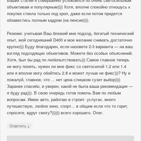
Ваших статей я совершенно успокоился по очень светосильным
объективам и популярным)))) Хотя, вполне спокойно отношусь к
покупке стекла только под кроп, даже если потом придется
обзавестись полным кадром (на пенсии)))).
Резюме: учитывая Ваш близкий мне подход, богатый технический
опыт, мой сегодняшний D400 и мое желание снимать достаточно
крупно))) Буду благодарен, если назовете 2-3 варианта — на ваш
взгляд подходящих объективов. Можете без особых объяснений.
Хотя, был бы рад по любопытствовать))) Самое главное теперь
не могу понять, нужен ли мне фикс со светосилой 1.2 или 1.4
или я вполне могу обойтись 2.8 и может лучше не фикс)))? Ну и
пожалуй, главное, что ... нет цена слишком сузит выбор))))
Заранее спасибо, и уверен, какой не была ваша рекомендация —
я буду рад))). В свою очередь готов помочь Вам по любым
вопросам. Имею авто, работаю в строит. услугах, много
путешествую, люблю кино, спорт... в общем если что то горит,
спросите, вдруг смогу?)))))) всего хорошего. Олег.
↓
Ответить