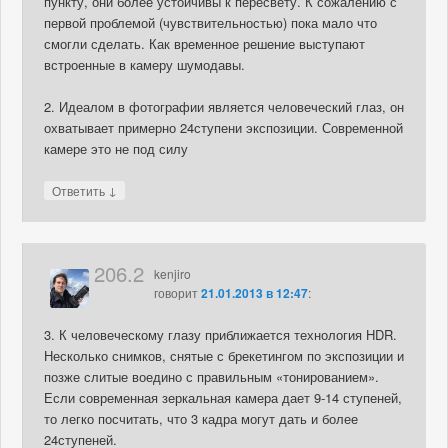
пункту, они более устойчивы к пересвету. К сожалению с
первой проблемой (чувствительностью) пока мало что
смогли сделать. Как временное решение выступают
встроенные в камеру шумодавы.
2. Идеалом в фотографии является человеческий глаз, он
охватывает примерно 24ступени экспозиции. Современной
камере это не под силу
↓
Ответить
206.2
kenjiro
говорит
21.01.2013 в 12:47
:
3. К человеческому глазу приближается технология HDR.
Несколько снимков, снятые с брекетингом по экспозиции и
позже слитые воедино с правильным «тонированием».
Если современная зеркальная камера дает 9-14 ступеней,
то легко посчитать, что 3 кадра могут дать и более
24ступеней.