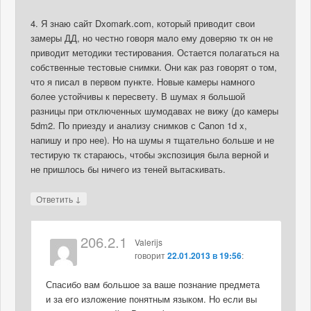
4. Я знаю сайт Dxomark.com, который приводит свои
замеры ДД, но честно говоря мало ему доверяю тк он не
приводит методики тестирования. Остается полагаться на
собственные тестовые снимки. Они как раз говорят о том,
что я писал в первом пункте. Новые камеры намного
более устойчивы к пересвету. В шумах я большой
разницы при отключенных шумодавах не вижу (до камеры
5dm2. По приезду и анализу снимков с Canon 1d x,
напишу и про нее). Но на шумы я тщательно больше и не
тестирую тк стараюсь, чтобы экспозиция была верной и
не пришлось бы ничего из теней вытаскивать.
↓
Ответить
206.2.1
Valerijs
говорит
22.01.2013 в 19:56
:
Спасибо вам большое за ваше познание предмета
и за его изложение понятным языком. Но если вы