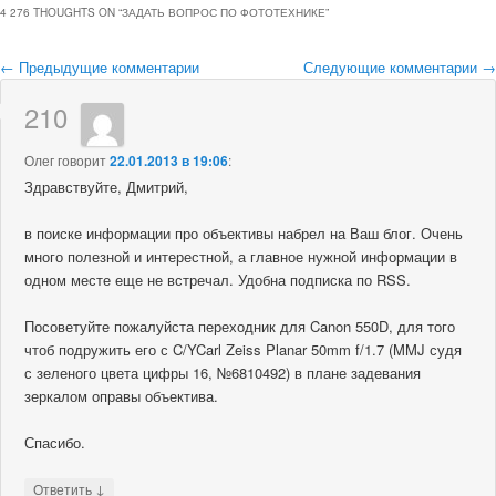
4 276 THOUGHTS ON “
ЗАДАТЬ ВОПРОС ПО ФОТОТЕХНИКЕ
”
Навигация
← Предыдущие комментарии
Следующие комментарии →
по
210
комментариям
Олег
говорит
22.01.2013 в 19:06
:
Здравствуйте, Дмитрий,
в поиске информации про объективы набрел на Ваш блог. Очень
много полезной и интерестной, а главное нужной информации в
одном месте еще не встречал. Удобна подписка по RSS.
Посоветуйте пожалуйста переходник для Canon 550D, для того
чтоб подружить его с C/YCarl Zeiss Planar 50mm f/1.7 (MMJ судя
с зеленого цвета цифры 16, №6810492) в плане задевания
зеркалом оправы объектива.
Спасибо.
↓
Ответить