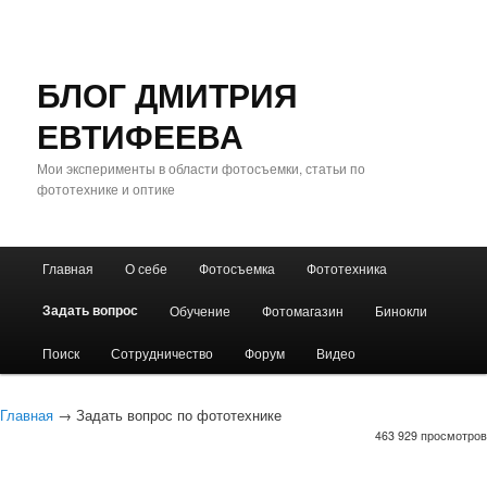
БЛОГ ДМИТРИЯ
ЕВТИФЕЕВА
Мои эксперименты в области фотосъемки, статьи по
фототехнике и оптике
Главное
Главная
О себе
Фотосъемка
Фототехника
Перейти
Перейти
меню
Задать вопрос
Обучение
Фотомагазин
Бинокли
к
к
Поиск
Сотрудничество
Форум
Видео
основному
дополнительному
содержимому
содержимому
Главная
→ Задать вопрос по фототехнике
463 929 просмотров