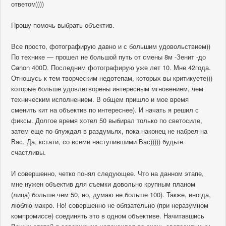
ответом))))
Прошу помочь выбрать объектив.
Все просто, фотографирую давно и с большим удовольствием))
По технике — прошел не большой путь от смены 8м -Зенит -до
Canon 400D. Последним фотографирую уже лет 10. Мне 42года.
Отношусь к тем творческим недотепам, которых вы критикуете)))
которые больше удовлетворены интересным мгновением, чем
техническим исполнением. В общем пришло и мое время
сменить кит на объектив по интереснее). И начать я решил с
фиксы. Долгое время хотел 50 выбирал только по светосиле,
затем еще по блуждал в раздумьях, пока наконец не набрел на
Вас. Да, кстати, со всеми наступившими Вас))))) будьте
счастливы.
И совершенно, четко понял следующее. Что на данном этапе,
мне нужен объектив для съемки довольно крупным планом
(лица) больше чем 50, но, думаю не больше 100). Также, иногда,
люблю макро. Но! совершенно не обязательно (при неразумном
компромиссе) соединять это в одном объективе. Начитавшись