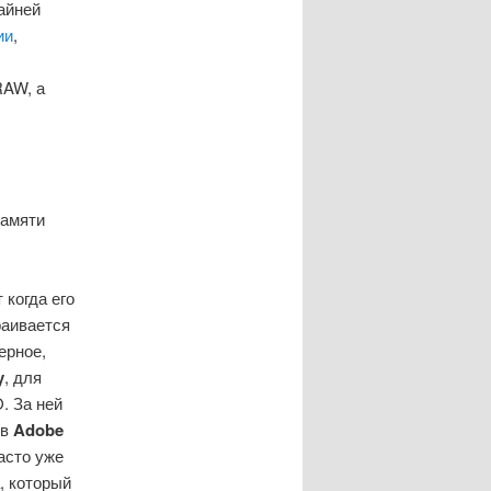
айней
ии
,
RAW, а
памяти
 когда его
раивается
ерное,
y
, для
. За ней
 в
Adobe
асто уже
, который