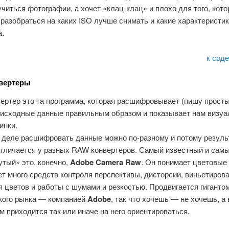
учиться фотографии, а хочет «клац-клац» и плохо для того, кот
разобраться на каких ISO лучше снимать и какие характеристик
а.
к сод
вертеры
ертер это та программа, которая расшифровывает (пишу прост
 исходные данные правильным образом и показывает нам визуал
инки.
 деле расшифровать данные можно по-разному и потому резуль
отличается у разных RAW конвертеров. Самый известный и сам
утый» это, конечно,
Adobe Camera Raw
. Он понимает цветовые
т много средств контроля перспективы, дисторсии, виньетирова
 цветов и работы с шумами и резкостью. Продвигается гиганто
кого рынка — компанией
Adobe
, так что хочешь — не хочешь, а
 приходится так или иначе на него ориентироваться.