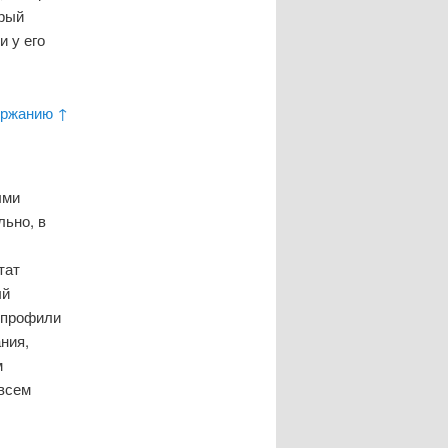
орый
и у его
ержанию ↑
ыми
ьно, в
тат
ый
 профили
ния,
м
 всем