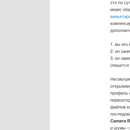
это по су
мере) об
виньетир
компенси
дополните
1. вы его
2. он зан
3. он зам
(пишется
Несмотря 
открывае
профиль 
первоотк
файлов к
последо
Camera 
и шумы «