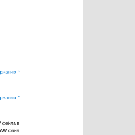
ержанию ↑
ержанию ↑
W
файла в
AW
файл