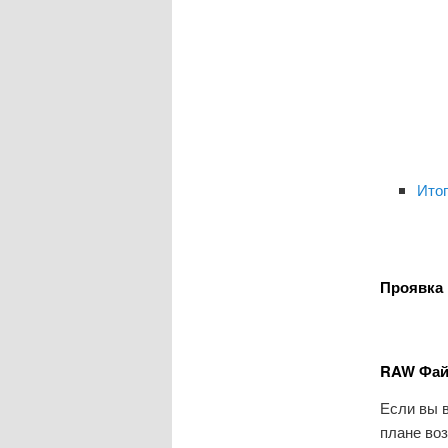
Ито
Проявка
RAW Фа
Если вы 
плане во