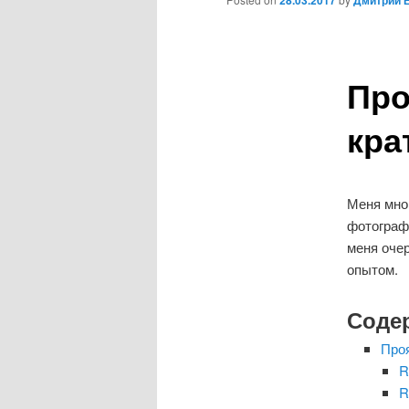
28.03.2017
Дмитрий 
Про
кра
Меня мно
фотографы
меня очер
опытом.
Соде
Про
R
R