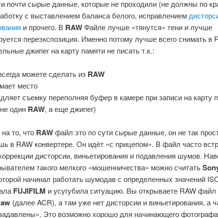
ти почти сырые данные, которые не проходили (не должны по кр
работку с выставлением баланса белого, исправлением
дисторс
ования
и прочего. В
RAW
Файле лучше «тянутся» тени и лучше
руется переэкспозиция. Именно потому лучше всего снимать в 
льные джипег на карту памяти не писать т.к.:
 всегда можете сделать из
RAW
имает место
едляет съемку переполняя буфер в камере при записи на карту 
 не один
RAW
, а еще джипег)
на то, что
RAW
файл это по сути сырые данные, он не так прост
шь в RAW конвертере. Он идёт «с прицепом». В файл часто вст
коррекции дисторсии, виньетирования и подавления шумов. Нав
рывателем такого мелкого «мошенничества» можно считать
Son
оторой начинал работать шумодав с определенных значений ISO
вала
FUJIFILM
и усугубила ситуацию. Вы открываете RAW файл
Raw
(далее ACR), а там уже нет дисторсии и виньетирования, а ч
задавлены». Это возможно хорошо для начинающего фотографа