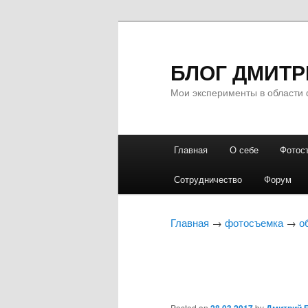
БЛОГ ДМИТР
Мои эксперименты в области 
Главное
Главная
О себе
Фотос
Перейти
Перейти
меню
Сотрудничество
Форум
к
к
основному
дополнительному
Главная
→
фотосъемка
→
о
содержимому
содержимому
Posted on
by