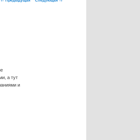
по
записям
ие
и, а тут
наниями и