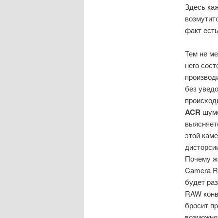
Здесь ка
возмутит
факт ест
Тем не м
него сост
производ
без увед
происход
ACR
шумо
выясняет
этой кам
дисторсии
Почему ж
Camera R
будет раз
RAW конве
бросит пр
возможно