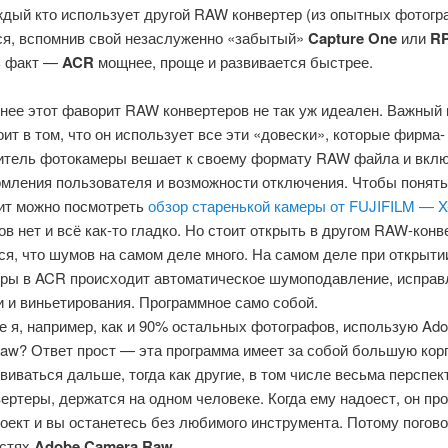
ждый кто использует другой RAW конвертер (из опытных фотогр
ся, вспомнив свой незаслуженно «забытый»
Capture One
или
R
ь факт —
ACR
мощнее, проще и развивается быстрее.
енее этот фаворит RAW конвертеров не так уж идеален. Важный
оит в том, что он использует все эти «довески», которые фирма-
итель фотокамеры вешает к своему формату RAW файла и вклю
омления пользователя и возможности отключения. Чтобы понять 
ит можно посмотреть
обзор старенькой камеры от FUJIFILM — X
в нет и всё как-то гладко. Но стоит открыть в другом RAW-конв
ся, что шумов на самом деле много. На самом деле при открыт
еры в ACR происходит автоматическое шумоподавление, исправ
 и виньетирования. Программное само собой.
е я, например, как и 90% остальных фотографов, использую Ad
aw? Ответ прост — эта программа имеет за собой большую кор
виваться дальше, тогда как другие, в том числе весьма перспе
ртеры, держатся на одном человеке. Когда ему надоест, он пр
оект и вы останетесь без любимого инструмента. Потому погов
стях
Adobe Camera Raw
.