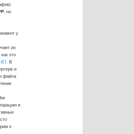
афов)
PP
, но
 момент у
чает их
как это
-E1
. В
ертере и
ии файла
ление
obe
порацию и
ктивные
осто
орим о