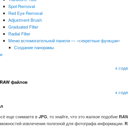
Spot Removal
Red Eye Removal
Adjustment Brush
Graduated Filter
Radial Filter
Меню вспомогательной панели — «секретные функции»
Создание панорамы
ги
к сод
 RAW файлов
к сод
йл
всё еще снимаете в
JPG
, то знайте, что это жалкое подобие
RA
зможностей извлечения полезной для фотографа информации.
R