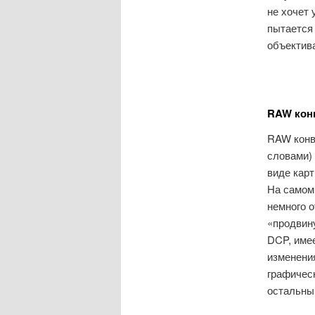
не хочет 
пытается 
объектив
RAW кон
RAW конв
словами)
виде карт
На самом
немного 
«продвин
DCP, имее
изменения
графичес
остальным